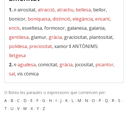
1.
n
airositat,
atracció
,
atractiu
,
bellesa
, bellor,
bonicor,
boniquesa
,
distinció
,
elegància
,
encant
,
encís
, esveltesa, formosor, galanesa, galania,
gentilesa
, glamur,
gràcia
, graciositat, plantositat,
polidesa
,
preciositat
, xamor ‖
ANTÒNIMS:
lletgesa
2.
n
agudesa
, comicitat,
gràcia
, jocositat,
picantor
,
sal
, vis còmica
O llisteu les paraules o expressions que comencen per:
A
-
B
-
C
-
D
-
E
-
F
-
G
-
H
-
I
-
J
-
K
-
L
-
M
-
N
-
O
-
P
-
Q
-
R
-
S
-
T
-
U
-
V
-
W
-
X
-
Y
-
Z