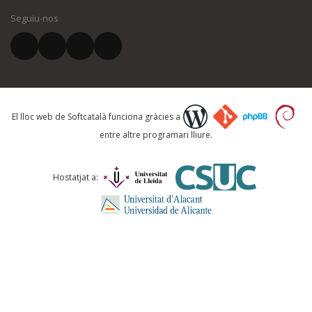
Seguiu-nos
El vostre correu electrònic *
Què proposeu?
El lloc web de Softcatalà funciona gràcies a
entre altre programari lliure.
Comentari *
Hostatjat a: