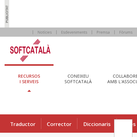
Notícies
Esdeveniments
Premsa
Fòrums
RECURSOS
CONEIXEU
COL·LABOR
I SERVEIS
SOFTCATALÀ
AMB L'ASSOCI
Traductor
Corrector
Diccionaris
Eines