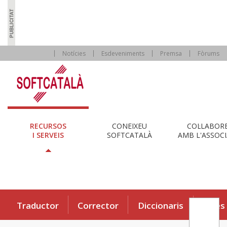
Notícies
Esdeveniments
Premsa
Fòrums
RECURSOS
CONEIXEU
COL·LABOR
I SERVEIS
SOFTCATALÀ
AMB L'ASSOCI
Traductor
Corrector
Diccionaris
Eines