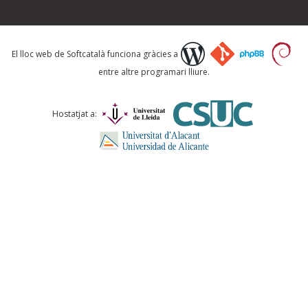
Què proposeu?
El lloc web de Softcatalà funciona gràcies a
entre altre programari lliure.
Comentari *
Hostatjat a:
ENVIA