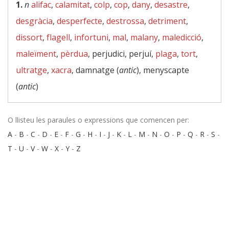
1.
n
alifac
,
calamitat
,
colp
,
cop
,
dany
,
desastre
,
desgràcia
,
desperfecte
,
destrossa
,
detriment
,
dissort
,
flagell
,
infortuni
,
mal
,
malany
,
maledicció
,
maleïment
,
pèrdua
, perjudici, perjuí,
plaga
,
tort
,
ultratge
,
xacra
, damnatge (
antic
), menyscapte
(
antic
)
O llisteu les paraules o expressions que comencen per:
A
-
B
-
C
-
D
-
E
-
F
-
G
-
H
-
I
-
J
-
K
-
L
-
M
-
N
-
O
-
P
-
Q
-
R
-
S
-
T
-
U
-
V
-
W
-
X
-
Y
-
Z