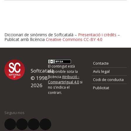
Diccionari de sinònims de Softcatalà –
Presentació i crèdits
–
Publicat amb llicència
Creative Commons CC-BY 4.0
Proposeu-nos millores o 
Contacte
d'errors
El contingut està
Softcatalà
Avís legal
disponible sota la
llicència
Atribució -
© 1998-
Codi de conducta
Si heu trobat un error o voleu proposar alguna millora, ompliu els ca
CompartirIgual 4.0
si
2026
quina és la millora que proposeu o l'error del qual voleu informar-no
no s'indica el
Publicitat
contrari.
El vostre nom *
Seguiu-nos
El vostre correu electrònic *