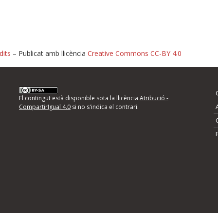
dits
– Publicat amb llicència
Creative Commons CC-BY 4.0
nformeu d'errors
El contingut està disponible sota la llicència
Atribució -
CompartirIgual 4.0
si no s'indica el contrari.
mps següents i descriviu quina és la millora que