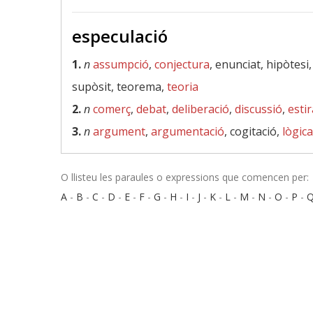
especulació
1.
n
assumpció
,
conjectura
, enunciat, hipòtesi
supòsit, teorema,
teoria
2.
n
comerç
,
debat
,
deliberació
,
discussió
,
esti
3.
n
argument
,
argumentació
, cogitació,
lògica
O llisteu les paraules o expressions que comencen per:
A
-
B
-
C
-
D
-
E
-
F
-
G
-
H
-
I
-
J
-
K
-
L
-
M
-
N
-
O
-
P
-