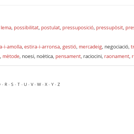
,
lema
,
possibilitat
,
postulat
,
pressuposició
,
pressupòsit
,
pre
ra-i-amolla
,
estira-i-arronsa
,
gestió
,
mercadeig
, negociació,
t
,
mètode
, noesi, noètica,
pensament
, raciocini,
raonament
,
r
Q
-
R
-
S
-
T
-
U
-
V
-
W
-
X
-
Y
-
Z