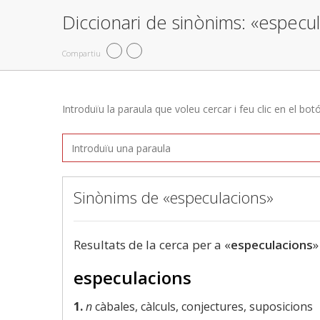
Diccionari de sinònims: «especu
Compartiu
Introduïu la paraula que voleu cercar i feu clic en el bot
Sinònims de «especulacions»
Resultats de la cerca per a «
especulacions
»
especulacions
1.
n
càbales, càlculs, conjectures, suposicions