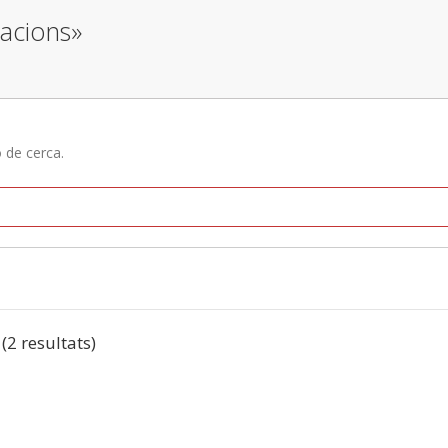
lacions»
ó de cerca.
 (2 resultats)