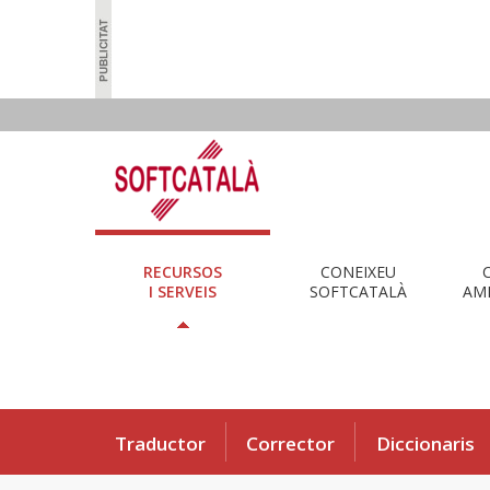
RECURSOS
CONEIXEU
I SERVEIS
SOFTCATALÀ
AMB
Traductor
Corrector
Diccionaris