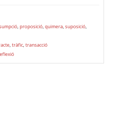
sumpció
,
proposició
,
quimera
,
suposició
,
racte
,
tràfic
,
transacció
eflexió