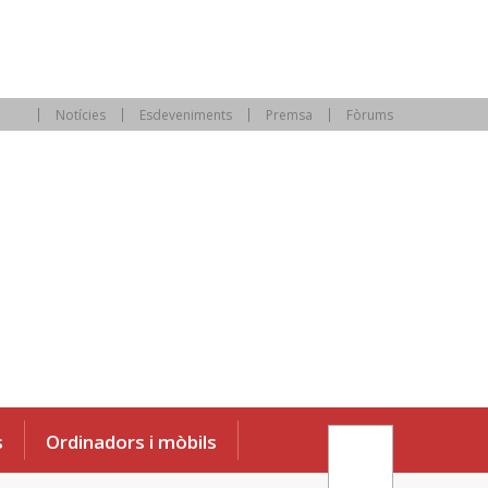
Notícies
Esdeveniments
Premsa
Fòrums
s
Ordinadors i mòbils