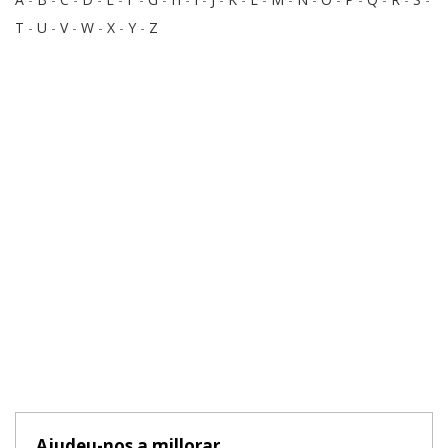
T
-
U
-
V
-
W
-
X
-
Y
-
Z
Ajudeu-nos a millorar