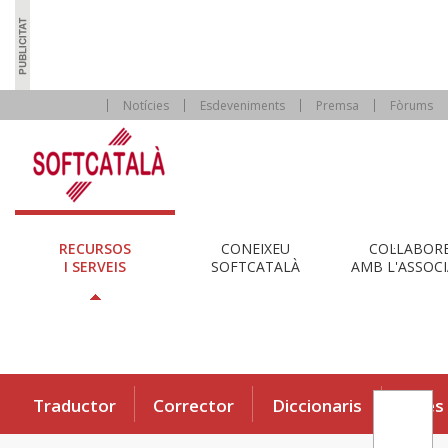
Notícies
Esdeveniments
Premsa
Fòrums
RECURSOS
CONEIXEU
COL·LABOR
I SERVEIS
SOFTCATALÀ
AMB L'ASSOCI
Traductor
Corrector
Diccionaris
Eines