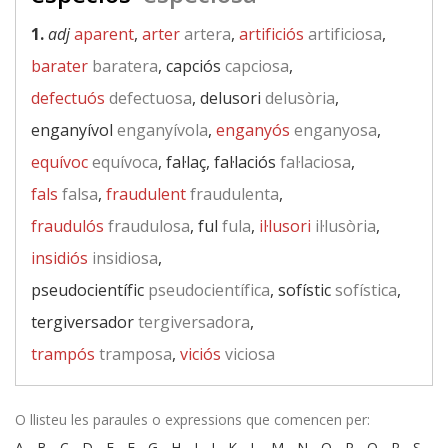
1.
adj
aparent
,
arter
artera
,
artificiós
artificiosa
,
barater
baratera
, capciós
capciosa
,
defectuós
defectuosa
, delusori
delusòria
,
enganyívol
enganyívola
,
enganyós
enganyosa
,
equívoc
equívoca
, fal·laç, fal·laciós
fal·laciosa
,
fals
falsa
,
fraudulent
fraudulenta
,
fraudulós
fraudulosa
, ful
fula
,
il·lusori
il·lusòria
,
insidiós
insidiosa
,
pseudocientífic
pseudocientífica
, sofístic
sofística
,
tergiversador
tergiversadora
,
trampós
tramposa
,
viciós
viciosa
O llisteu les paraules o expressions que comencen per:
A
-
B
-
C
-
D
-
E
-
F
-
G
-
H
-
I
-
J
-
K
-
L
-
M
-
N
-
O
-
P
-
Q
-
R
-
S
-