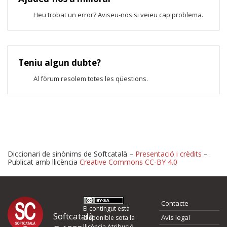
Heu trobat un error? Aviseu-nos si veieu cap problema.
Teniu algun dubte?
Al fòrum resolem totes les qüestions.
Diccionari de sinònims de Softcatalà –
Presentació i crèdits
–
Publicat amb llicència
Creative Commons CC-BY 4.0
Proposeu-nos millores o 
Contacte
d'errors
El contingut està
Softcatalà
Avís legal
disponible sota la
llicència
Atribució -