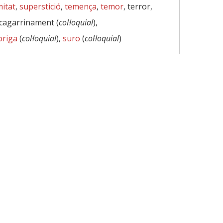
mitat
,
superstició
,
temença
,
temor
, terror,
scagarrinament (
col·loquial
),
origa
(
col·loquial
),
suro
(
col·loquial
)