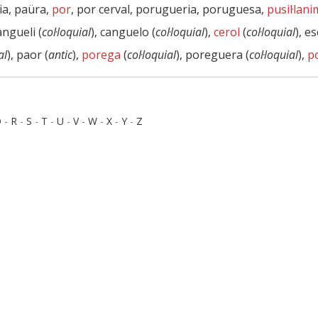
ia, paüra,
por
, por cerval, porugueria, poruguesa,
pusil·lani
cangueli (
col·loquial
), canguelo (
col·loquial
),
cerol
(
col·loquial
), e
al
), paor (
antic
),
porega
(
col·loquial
), poreguera (
col·loquial
),
p
Q
-
R
-
S
-
T
-
U
-
V
-
W
-
X
-
Y
-
Z