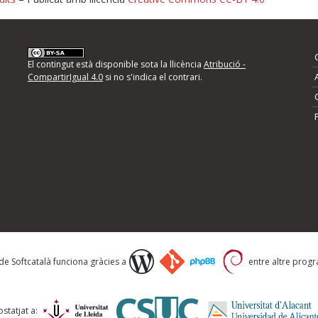
nformeu d'errors
El contingut està disponible sota la llicència
Atribució -
CompartirIgual 4.0
si no s'indica el contrari.
mps següents i descriviu quina és la millora que
 de Softcatalà funciona gràcies a
entre altre progra
statjat a: