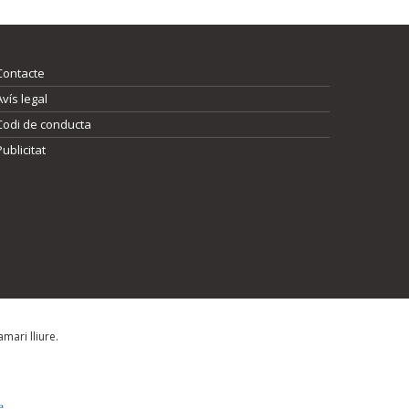
Contacte
Avís legal
Codi de conducta
Publicitat
mari lliure.