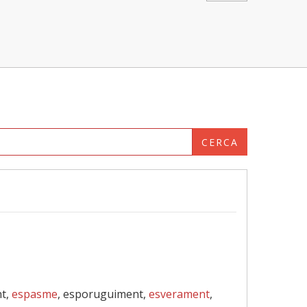
CERCA
nt,
espasme
, esporuguiment,
esverament
,