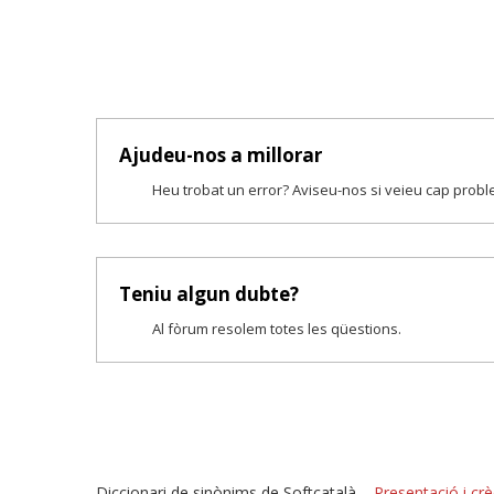
Ajudeu-nos a millorar
Heu trobat un error? Aviseu-nos si veieu cap prob
Teniu algun dubte?
Al fòrum resolem totes les qüestions.
Diccionari de sinònims de Softcatalà –
Presentació i crè