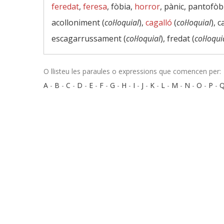
feredat
,
feresa
, fòbia,
horror
, pànic, pantofòb
acolloniment (
col·loquial
),
cagalló
(
col·loquial
), 
escagarrussament (
col·loquial
), fredat (
col·loqui
O llisteu les paraules o expressions que comencen per:
A
-
B
-
C
-
D
-
E
-
F
-
G
-
H
-
I
-
J
-
K
-
L
-
M
-
N
-
O
-
P
-