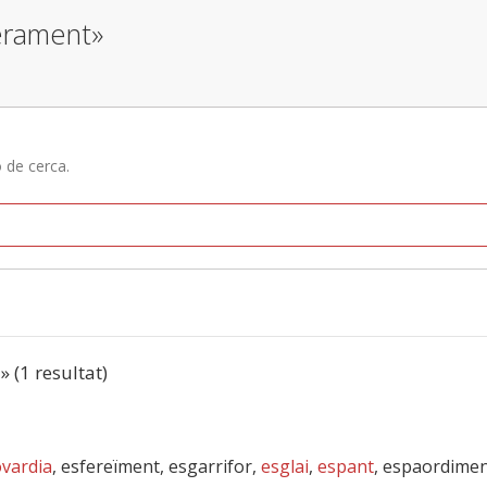
verament»
ó de cerca.
t
» (1 resultat)
ovardia
, esfereïment, esgarrifor,
esglai
,
espant
, espaordime