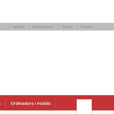
Notícies
Esdeveniments
Premsa
Fòrums
s
Ordinadors i mòbils