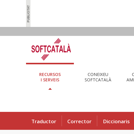
RECURSOS
CONEIXEU
I SERVEIS
SOFTCATALÀ
AMB
Traductor
Corrector
Diccionaris