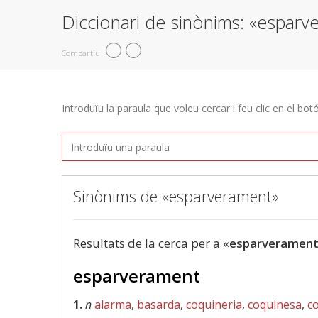
Diccionari de sinònims: «espar
Compartiu
Introduïu la paraula que voleu cercar i feu clic en el bot
Sinònims de «esparverament»
Resultats de la cerca per a «
esparveramen
esparverament
1.
n
alarma
,
basarda
,
coquineria
,
coquinesa
,
c