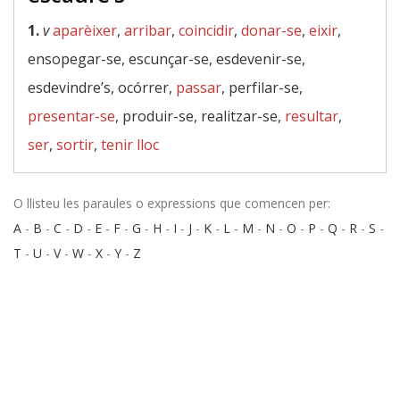
1.
v
aparèixer
,
arribar
,
coincidir
,
donar-se
,
eixir
,
ensopegar-se, escunçar-se, esdevenir-se,
esdevindre’s, ocórrer,
passar
, perfilar-se,
presentar-se
, produir-se, realitzar-se,
resultar
,
ser
,
sortir
,
tenir lloc
O llisteu les paraules o expressions que comencen per:
A
-
B
-
C
-
D
-
E
-
F
-
G
-
H
-
I
-
J
-
K
-
L
-
M
-
N
-
O
-
P
-
Q
-
R
-
S
-
T
-
U
-
V
-
W
-
X
-
Y
-
Z