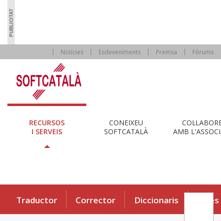
Notícies
Esdeveniments
Premsa
Fòrums
RECURSOS
CONEIXEU
COL·LABOR
I SERVEIS
SOFTCATALÀ
AMB L'ASSOCI
Traductor
Corrector
Diccionaris
Eines