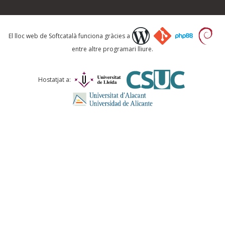
Què proposeu?
El lloc web de Softcatalà funciona gràcies a
entre altre programari lliure.
Comentari *
Hostatjat a:
ENVIA