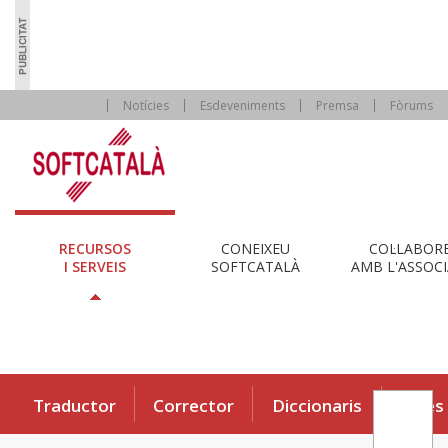
Notícies
Esdeveniments
Premsa
Fòrums
RECURSOS
CONEIXEU
COL·LABOR
I SERVEIS
SOFTCATALÀ
AMB L'ASSOCI
Traductor
Corrector
Diccionaris
Eines