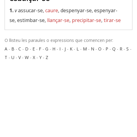
1.
v
assucar-se,
caure
, despenyar-se, espenyar-
se, estimbar-se,
llançar-se
,
precipitar-se
,
tirar-se
O llisteu les paraules o expressions que comencen per:
A
-
B
-
C
-
D
-
E
-
F
-
G
-
H
-
I
-
J
-
K
-
L
-
M
-
N
-
O
-
P
-
Q
-
R
-
S
-
T
-
U
-
V
-
W
-
X
-
Y
-
Z