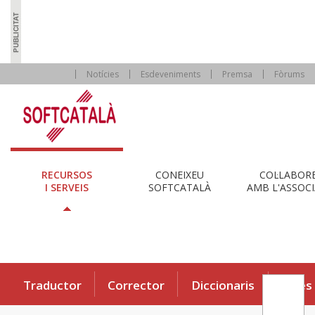
Notícies
Esdeveniments
Premsa
Fòrums
RECURSOS
CONEIXEU
COL·LABOR
I SERVEIS
SOFTCATALÀ
AMB L'ASSOCI
Traductor
Corrector
Diccionaris
Eines