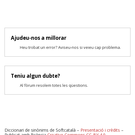
Ajudeu-nos a millorar
Heu trobat un error? Aviseu-nos si veieu cap problema.
Teniu algun dubte?
Al fòrum resolem totes les qüestions.
Diccionari de sinònims de Softcatalà –
Presentació i crèdits
–
Publicat amb llicència
Creative Commons CC-BY 4.0