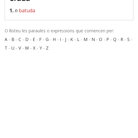
1.
n
batuda
O llisteu les paraules o expressions que comencen per:
A
-
B
-
C
-
D
-
E
-
F
-
G
-
H
-
I
-
J
-
K
-
L
-
M
-
N
-
O
-
P
-
Q
-
R
-
S
-
T
-
U
-
V
-
W
-
X
-
Y
-
Z