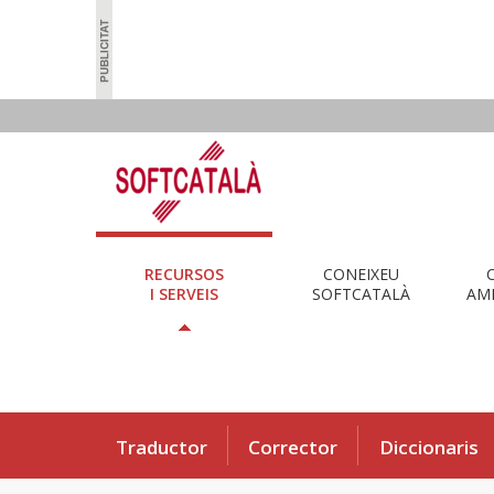
RECURSOS
CONEIXEU
I SERVEIS
SOFTCATALÀ
AMB
Traductor
Corrector
Diccionaris