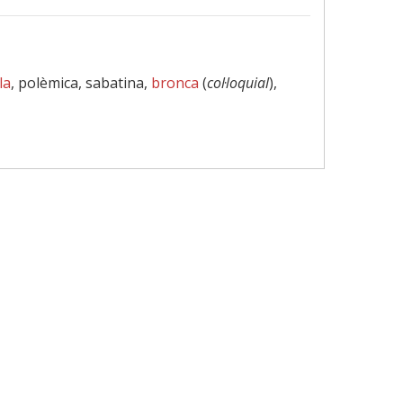
la
, polèmica, sabatina,
bronca
(
col·loquial
),