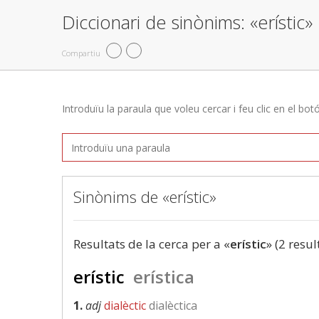
Diccionari de sinònims: «erístic»
Compartiu
Introduïu la paraula que voleu cercar i feu clic en el bot
Sinònims de «erístic»
Resultats de la cerca per a «
erístic
» (2 resul
erístic
erística
1.
adj
dialèctic
dialèctica