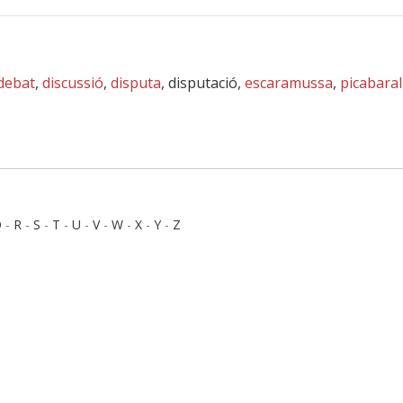
debat
,
discussió
,
disputa
, disputació,
escaramussa
,
picabaral
Q
-
R
-
S
-
T
-
U
-
V
-
W
-
X
-
Y
-
Z