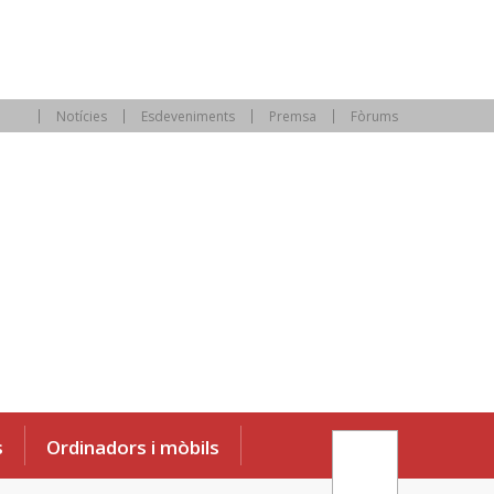
Notícies
Esdeveniments
Premsa
Fòrums
s
Ordinadors i mòbils