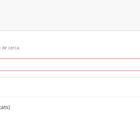
ó de cerca.
tats)