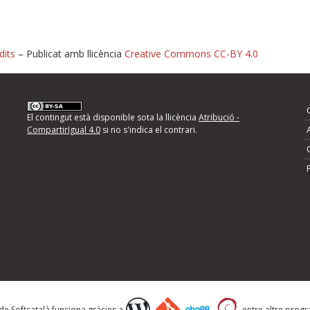
dits
– Publicat amb llicència
Creative Commons CC-BY 4.0
nformeu d'errors
El contingut està disponible sota la llicència
Atribució -
CompartirIgual 4.0
si no s'indica el contrari.
mps següents i descriviu quina és la millora que
 de Softcatalà funciona gràcies a
entre altre progra