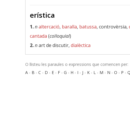
erística
1.
n
altercació
,
baralla
,
batussa
, controvèrsia,
cantada
(
col·loquial
)
2.
n
art de discutir,
dialèctica
O llisteu les paraules o expressions que comencen per:
A
-
B
-
C
-
D
-
E
-
F
-
G
-
H
-
I
-
J
-
K
-
L
-
M
-
N
-
O
-
P
-