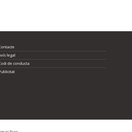
Contacte
Avís legal
Codi de conducta
Publicitat
mari lliure.