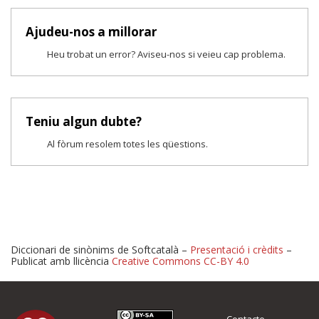
Ajudeu-nos a millorar
Heu trobat un error? Aviseu-nos si veieu cap problema.
Teniu algun dubte?
Al fòrum resolem totes les qüestions.
Diccionari de sinònims de Softcatalà –
Presentació i crèdits
–
Publicat amb llicència
Creative Commons CC-BY 4.0
Proposeu-nos millores o 