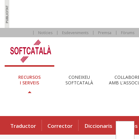
Notícies
Esdeveniments
Premsa
Fòrums
RECURSOS
CONEIXEU
COL·LABOR
I SERVEIS
SOFTCATALÀ
AMB L'ASSOCI
Traductor
Corrector
Diccionaris
Eines