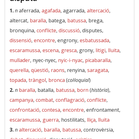
1.
n
aferrada,
agafada
, agarrada,
altercació
,
altercat,
baralla
, batega,
batussa
, brega,
bronquina,
conflicte
,
discussió
, disputes,
dissensió
,
encontre
, engrony,
esbatussada
,
escaramussa
,
escena
,
gresca
, grony,
litigi
,
lluita
,
mullader
, nyec-nyec,
nyic-i-nyac
,
picabaralla
,
querella
,
qüestió
,
raons
, renyina,
saragata
,
topada
,
tràngol
,
bronca
(
col·loquial
)
2.
n
baralla
, batalla,
batussa
,
born
(
història
),
campanya
,
combat
,
conflagració
,
conflicte
,
confrontació
,
contesa
,
encontre
, enfrontament,
escaramussa
,
guerra
, hostilitats,
lliça
,
lluita
3.
n
altercació
,
baralla
,
batussa
, controvèrsia,