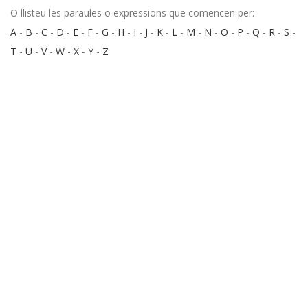
O llisteu les paraules o expressions que comencen per:
A
-
B
-
C
-
D
-
E
-
F
-
G
-
H
-
I
-
J
-
K
-
L
-
M
-
N
-
O
-
P
-
Q
-
R
-
S
-
T
-
U
-
V
-
W
-
X
-
Y
-
Z