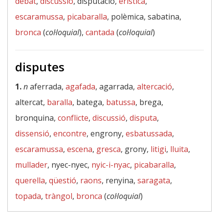
debat
,
discussió
, disputació,
erística
,
escaramussa
,
picabaralla
, polèmica, sabatina,
bronca
(
col·loquial
),
cantada
(
col·loquial
)
disputes
1.
n
aferrada,
agafada
, agarrada,
altercació
,
altercat,
baralla
, batega,
batussa
, brega,
bronquina,
conflicte
,
discussió
,
disputa
,
dissensió
,
encontre
, engrony,
esbatussada
,
escaramussa
,
escena
,
gresca
, grony,
litigi
,
lluita
,
mullader
, nyec-nyec,
nyic-i-nyac
,
picabaralla
,
querella
,
qüestió
,
raons
, renyina,
saragata
,
topada
,
tràngol
,
bronca
(
col·loquial
)