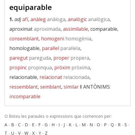
equiparable
1.
adj
afí
,
anàleg
anàloga
,
analògic
analògica
,
aproximat
aproximada
,
assimilable
, comparable,
consemblant
,
homogeni
homogènia
,
homologable,
paral·lel
paral·lela
,
paregut
pareguda
,
proper
propera
,
propinc
propinqua
,
pròxim
pròxima
,
relacionable,
relacionat
relacionada
,
ressemblant
,
semblant
,
similar
‖
ANTÒNIMS:
incomparable
O llisteu les paraules o expressions que comencen per:
A
-
B
-
C
-
D
-
E
-
F
-
G
-
H
-
I
-
J
-
K
-
L
-
M
-
N
-
O
-
P
-
Q
-
R
-
S
-
T
-
U
-
V
-
W
-
X
-
Y
-
Z