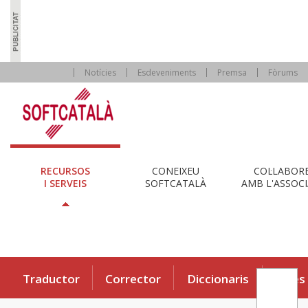
Notícies
Esdeveniments
Premsa
Fòrums
RECURSOS
CONEIXEU
COL·LABOR
I SERVEIS
SOFTCATALÀ
AMB L'ASSOCI
Traductor
Corrector
Diccionaris
Eines