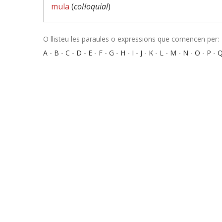
mula
(
col·loquial
)
O llisteu les paraules o expressions que comencen per:
A
-
B
-
C
-
D
-
E
-
F
-
G
-
H
-
I
-
J
-
K
-
L
-
M
-
N
-
O
-
P
-