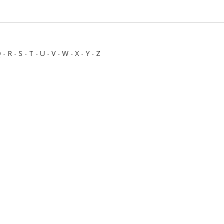
Q
-
R
-
S
-
T
-
U
-
V
-
W
-
X
-
Y
-
Z