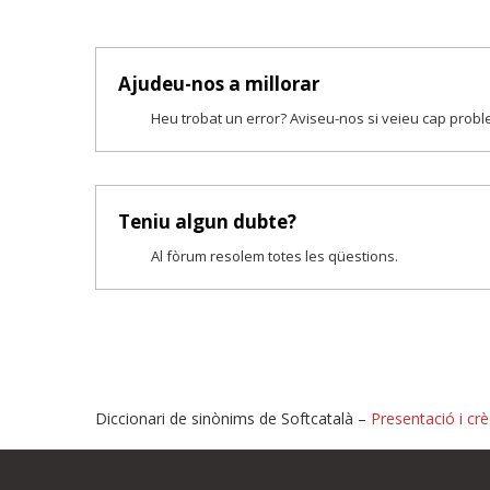
Ajudeu-nos a millorar
Heu trobat un error? Aviseu-nos si veieu cap prob
Teniu algun dubte?
Al fòrum resolem totes les qüestions.
Diccionari de sinònims de Softcatalà –
Presentació i crè