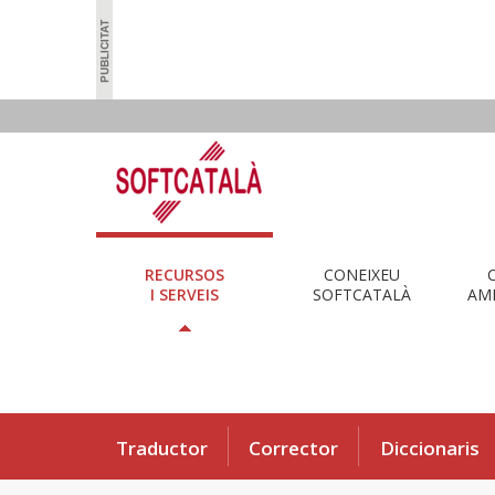
RECURSOS
CONEIXEU
I SERVEIS
SOFTCATALÀ
AMB
Traductor
Corrector
Diccionaris