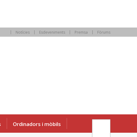
Notícies
Esdeveniments
Premsa
Fòrums
s
Ordinadors i mòbils