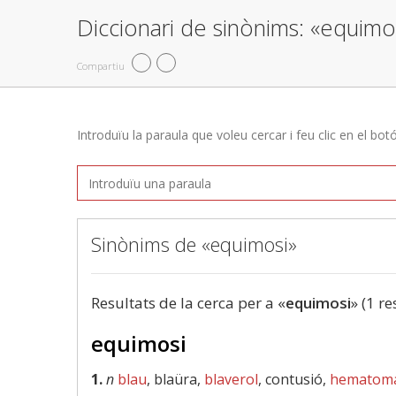
Diccionari de sinònims: «equimo
Compartiu
Introduïu la paraula que voleu cercar i feu clic en el bot
Sinònims de «equimosi»
Resultats de la cerca per a «
equimosi
» (1 re
equimosi
1.
n
blau
, blaüra,
blaverol
, contusió,
hematom