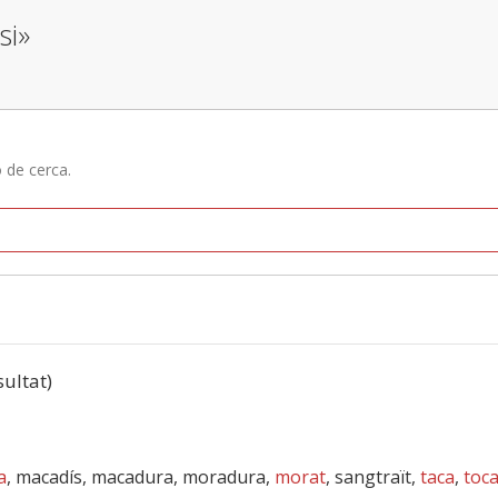
si»
ó de cerca.
sultat)
a
, macadís, macadura, moradura,
morat
, sangtraït,
taca
,
toc