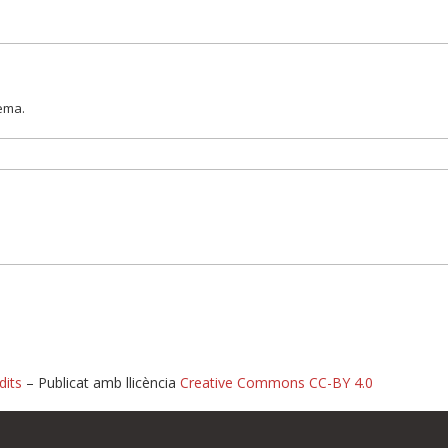
lema.
dits
– Publicat amb llicència
Creative Commons CC-BY 4.0