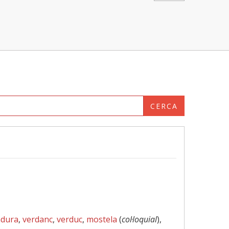
CERCA
adura
,
verdanc
,
verduc
,
mostela
(
col·loquial
),