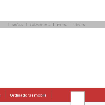
Notícies
Esdeveniments
Premsa
Fòrums
s
Ordinadors i mòbils