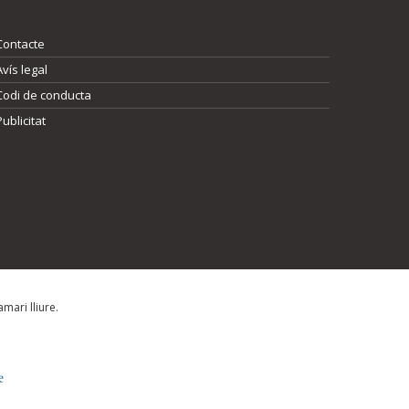
Contacte
Avís legal
Codi de conducta
Publicitat
mari lliure.