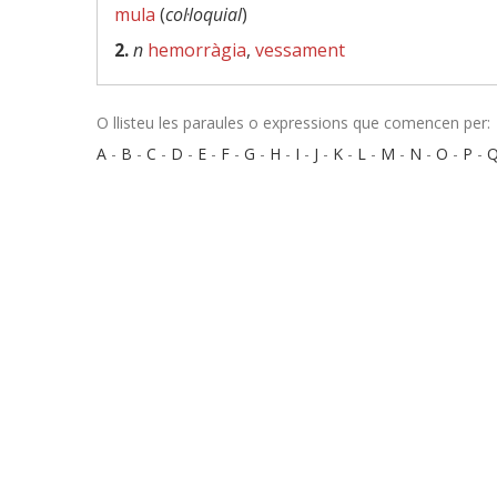
mula
(
col·loquial
)
2.
n
hemorràgia
,
vessament
O llisteu les paraules o expressions que comencen per:
A
-
B
-
C
-
D
-
E
-
F
-
G
-
H
-
I
-
J
-
K
-
L
-
M
-
N
-
O
-
P
-