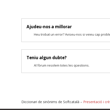
Ajudeu-nos a millorar
Heu trobat un error? Aviseu-nos si veieu cap prob
Teniu algun dubte?
Al fòrum resolem totes les qüestions.
Diccionari de sinònims de Softcatalà –
Presentació i crè