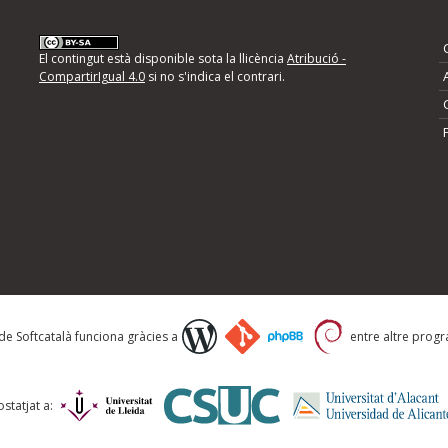
nformeu d'errors
El contingut està disponible sota la llicència
Atribució -
CompartirIgual 4.0
si no s'indica el contrari.
mps següents i descriviu quina és la millora que
 de Softcatalà funciona gràcies a
entre altre progra
statjat a: