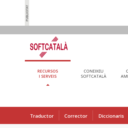
RECURSOS
CONEIXEU
I SERVEIS
SOFTCATALÀ
AMB
Traductor
Corrector
Diccionaris