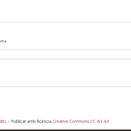
lema.
dits
– Publicat amb llicència
Creative Commons CC-BY 4.0