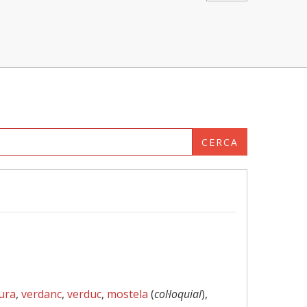
CERCA
ura
,
verdanc
,
verduc
,
mostela
(
col·loquial
),