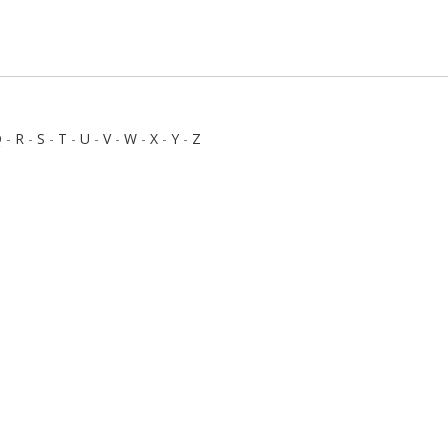
Q
-
R
-
S
-
T
-
U
-
V
-
W
-
X
-
Y
-
Z