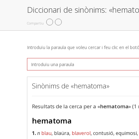
Diccionari de sinònims: «hemat
Compartiu
Introduïu la paraula que voleu cercar i feu clic en el bot
Sinònims de «hematoma»
Resultats de la cerca per a «
hematoma
» (1
hematoma
1.
n
blau
, blaüra,
blaverol
, contusió, equimosi