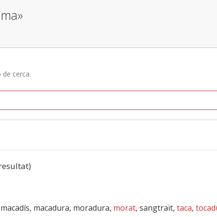
oma»
ó de cerca.
 resultat)
, macadís, macadura, moradura,
morat
, sangtraït,
taca
,
tocad