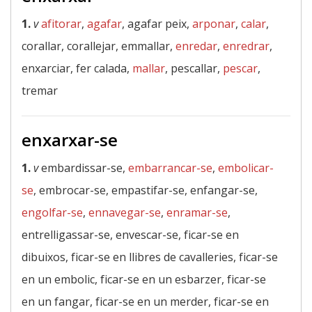
1.
v
afitorar
,
agafar
, agafar peix,
arponar
,
calar
,
corallar, corallejar, emmallar,
enredar
,
enredrar
,
enxarciar, fer calada,
mallar
, pescallar,
pescar
,
tremar
enxarxar-se
1.
v
embardissar-se,
embarrancar-se
,
embolicar-
se
, embrocar-se, empastifar-se, enfangar-se,
engolfar-se
,
ennavegar-se
,
enramar-se
,
entrelligassar-se, envescar-se, ficar-se en
dibuixos, ficar-se en llibres de cavalleries, ficar-se
en un embolic, ficar-se en un esbarzer, ficar-se
en un fangar, ficar-se en un merder, ficar-se en