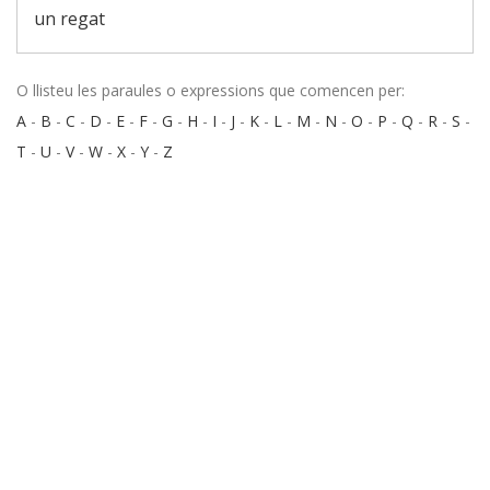
un regat
O llisteu les paraules o expressions que comencen per:
A
-
B
-
C
-
D
-
E
-
F
-
G
-
H
-
I
-
J
-
K
-
L
-
M
-
N
-
O
-
P
-
Q
-
R
-
S
-
T
-
U
-
V
-
W
-
X
-
Y
-
Z