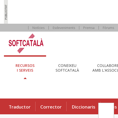
Notícies
Esdeveniments
Premsa
Fòrums
RECURSOS
CONEIXEU
COL·LABOR
I SERVEIS
SOFTCATALÀ
AMB L'ASSOCI
Traductor
Corrector
Diccionaris
Eines