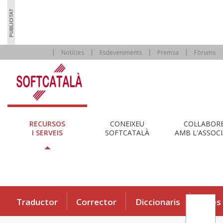
Notícies
Esdeveniments
Premsa
Fòrums
RECURSOS
CONEIXEU
COL·LABOR
I SERVEIS
SOFTCATALÀ
AMB L'ASSOCI
Traductor
Corrector
Diccionaris
Eines