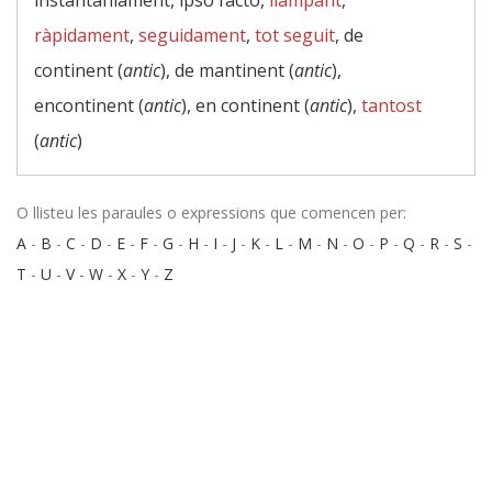
instantàniament, ipso facto,
llampant
,
ràpidament
,
seguidament
,
tot seguit
, de
continent (
antic
), de mantinent (
antic
),
encontinent (
antic
), en continent (
antic
),
tantost
(
antic
)
O llisteu les paraules o expressions que comencen per:
A
-
B
-
C
-
D
-
E
-
F
-
G
-
H
-
I
-
J
-
K
-
L
-
M
-
N
-
O
-
P
-
Q
-
R
-
S
-
T
-
U
-
V
-
W
-
X
-
Y
-
Z