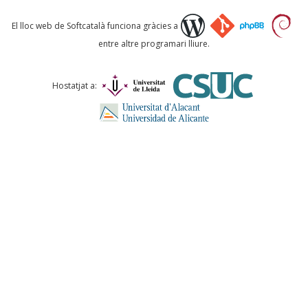
Què proposeu?
El lloc web de Softcatalà funciona gràcies a
entre altre programari lliure.
Comentari *
Hostatjat a:
ENVIA