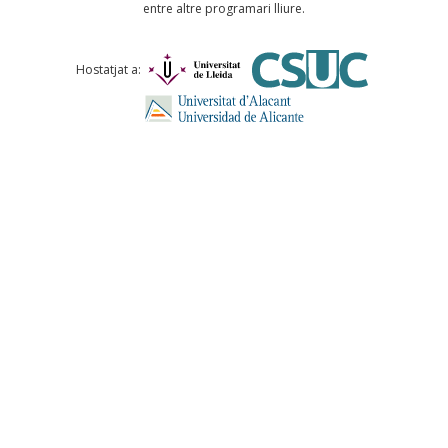
entre altre programari lliure.
Comentari *
Hostatjat a:
ENVIA