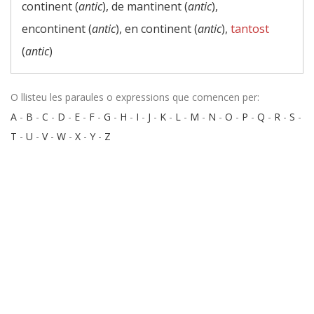
continent (
antic
), de mantinent (
antic
),
encontinent (
antic
), en continent (
antic
),
tantost
(
antic
)
O llisteu les paraules o expressions que comencen per:
A
-
B
-
C
-
D
-
E
-
F
-
G
-
H
-
I
-
J
-
K
-
L
-
M
-
N
-
O
-
P
-
Q
-
R
-
S
-
T
-
U
-
V
-
W
-
X
-
Y
-
Z