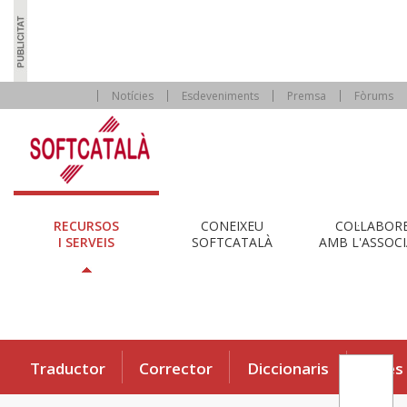
Notícies
Esdeveniments
Premsa
Fòrums
RECURSOS
CONEIXEU
COL·LABOR
I SERVEIS
SOFTCATALÀ
AMB L'ASSOCI
Traductor
Corrector
Diccionaris
Eines