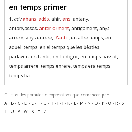
en temps primer
1.
adv
abans
,
adés
, ahir,
ans
, antany,
antanyasses,
anteriorment
, antigament, anys
arrere, anys enrere,
d’antic
, en altre temps, en
aquell temps, en el temps que les bèsties
parlaven, en l’antic, en l’antigor, en temps passat,
temps arrere, temps enrere, temps era temps,
temps ha
O llisteu les paraules o expressions que comencen per:
A
-
B
-
C
-
D
-
E
-
F
-
G
-
H
-
I
-
J
-
K
-
L
-
M
-
N
-
O
-
P
-
Q
-
R
-
S
-
T
-
U
-
V
-
W
-
X
-
Y
-
Z