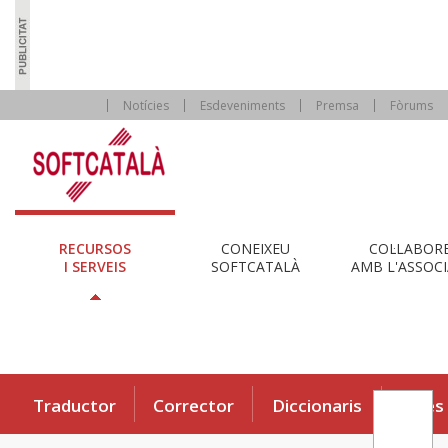
Notícies
Esdeveniments
Premsa
Fòrums
RECURSOS
CONEIXEU
COL·LABOR
I SERVEIS
SOFTCATALÀ
AMB L'ASSOCI
Traductor
Corrector
Diccionaris
Eines