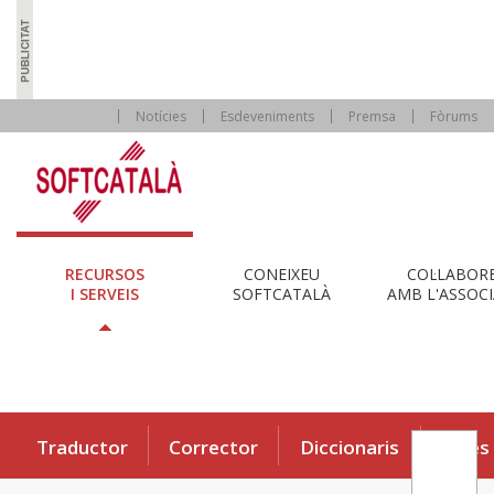
Notícies
Esdeveniments
Premsa
Fòrums
RECURSOS
CONEIXEU
COL·LABOR
I SERVEIS
SOFTCATALÀ
AMB L'ASSOCI
Traductor
Corrector
Diccionaris
Eines