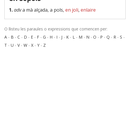
1.
adv
a mà alçada, a pols,
en joli
,
enlaire
O llisteu les paraules o expressions que comencen per:
A
-
B
-
C
-
D
-
E
-
F
-
G
-
H
-
I
-
J
-
K
-
L
-
M
-
N
-
O
-
P
-
Q
-
R
-
S
-
T
-
U
-
V
-
W
-
X
-
Y
-
Z