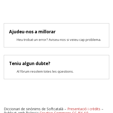
Ajudeu-nos a millorar
Heu trobat un error? Aviseu-nos si veieu cap problema.
Teniu algun dubte?
Al fòrum resolem totes les qüestions.
Diccionari de sinònims de Softcatalà –
Presentació i crèdits
–
Publicat amb llicència
Creative Commons CC-BY 4.0