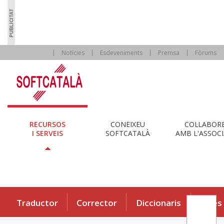
Notícies
Esdeveniments
Premsa
Fòrums
RECURSOS
CONEIXEU
COL·LABOR
I SERVEIS
SOFTCATALÀ
AMB L'ASSOCI
Traductor
Corrector
Diccionaris
Eines