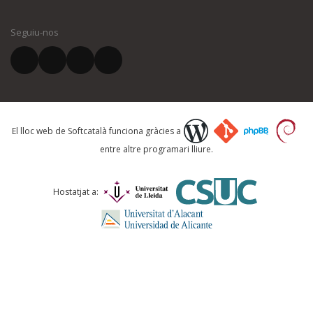
El vostre nom *
Seguiu-nos
El vostre correu electrònic *
Què proposeu?
El lloc web de Softcatalà funciona gràcies a
entre altre programari lliure.
Comentari *
Hostatjat a: