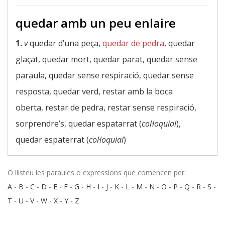
quedar amb un peu enlaire
1.
v
quedar d’una peça,
quedar de pedra
, quedar
glaçat, quedar mort, quedar parat, quedar sense
paraula, quedar sense respiració, quedar sense
resposta, quedar verd, restar amb la boca
oberta, restar de pedra, restar sense respiració,
sorprendre’s, quedar espatarrat (
col·loquial
),
quedar espaterrat (
col·loquial
)
O llisteu les paraules o expressions que comencen per:
A
-
B
-
C
-
D
-
E
-
F
-
G
-
H
-
I
-
J
-
K
-
L
-
M
-
N
-
O
-
P
-
Q
-
R
-
S
-
T
-
U
-
V
-
W
-
X
-
Y
-
Z