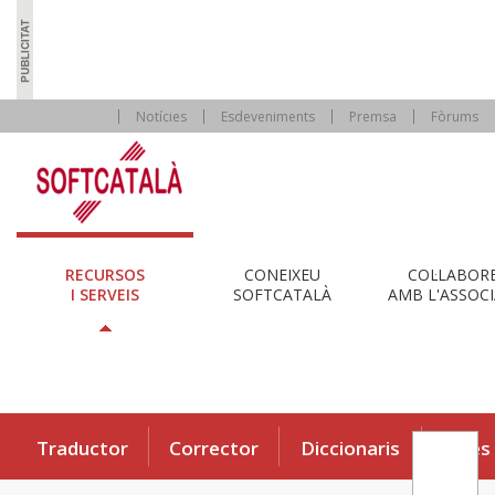
Notícies
Esdeveniments
Premsa
Fòrums
RECURSOS
CONEIXEU
COL·LABOR
I SERVEIS
SOFTCATALÀ
AMB L'ASSOCI
Traductor
Corrector
Diccionaris
Eines