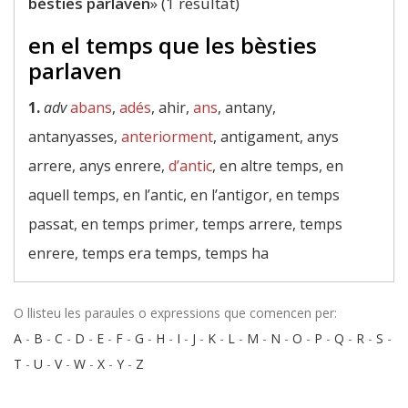
bèsties parlaven
» (1 resultat)
en el temps que les bèsties
parlaven
1.
adv
abans
,
adés
, ahir,
ans
, antany,
antanyasses,
anteriorment
, antigament, anys
arrere, anys enrere,
d’antic
, en altre temps, en
aquell temps, en l’antic, en l’antigor, en temps
passat, en temps primer, temps arrere, temps
enrere, temps era temps, temps ha
O llisteu les paraules o expressions que comencen per:
A
-
B
-
C
-
D
-
E
-
F
-
G
-
H
-
I
-
J
-
K
-
L
-
M
-
N
-
O
-
P
-
Q
-
R
-
S
-
T
-
U
-
V
-
W
-
X
-
Y
-
Z