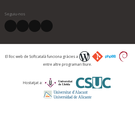
El vostre nom *
Seguiu-nos
El vostre correu electrònic *
Què proposeu?
El lloc web de Softcatalà funciona gràcies a
entre altre programari lliure.
Comentari *
Hostatjat a: