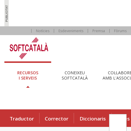
Notícies
Esdeveniments
Premsa
Fòrums
RECURSOS
CONEIXEU
COL·LABOR
I SERVEIS
SOFTCATALÀ
AMB L'ASSOCI
Traductor
Corrector
Diccionaris
Eines