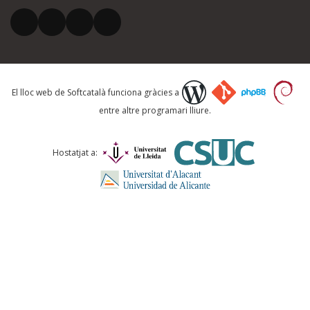
El vostre correu electrònic *
Què proposeu?
El lloc web de Softcatalà funciona gràcies a
entre altre programari lliure.
Comentari *
Hostatjat a:
ENVIA