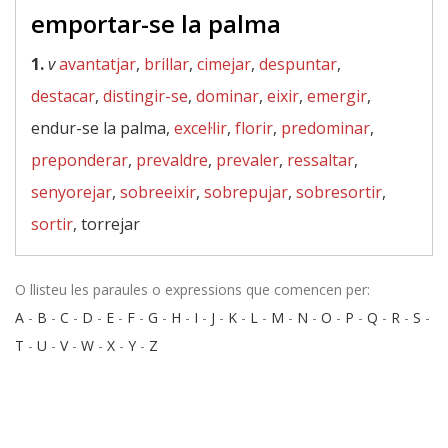
emportar-se la palma
1.
v
avantatjar
,
brillar
,
cimejar
,
despuntar
,
destacar
,
distingir-se
,
dominar
,
eixir
,
emergir
,
endur-se la palma,
excel·lir
,
florir
,
predominar
,
preponderar
,
prevaldre
,
prevaler
,
ressaltar
,
senyorejar
,
sobreeixir
,
sobrepujar
,
sobresortir
,
sortir
, torrejar
O llisteu les paraules o expressions que comencen per:
A
-
B
-
C
-
D
-
E
-
F
-
G
-
H
-
I
-
J
-
K
-
L
-
M
-
N
-
O
-
P
-
Q
-
R
-
S
-
T
-
U
-
V
-
W
-
X
-
Y
-
Z