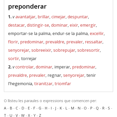
preponderar
1.
v
avantatjar
,
brillar
,
cimejar
,
despuntar
,
destacar
,
distingir-se
,
dominar
,
eixir
,
emergir
,
emportar-se la palma, endur-se la palma,
excel·lir
,
florir
,
predominar
,
prevaldre
,
prevaler
,
ressaltar
,
senyorejar
,
sobreeixir
,
sobrepujar
,
sobresortir
,
sortir
, torrejar
2.
v
controlar
,
dominar
, imperar,
predominar
,
prevaldre
,
prevaler
, regnar,
senyorejar
, tenir
l’hegemonia,
tiranitzar
,
triomfar
O llisteu les paraules o expressions que comencen per:
A
-
B
-
C
-
D
-
E
-
F
-
G
-
H
-
I
-
J
-
K
-
L
-
M
-
N
-
O
-
P
-
Q
-
R
-
S
-
T
-
U
-
V
-
W
-
X
-
Y
-
Z