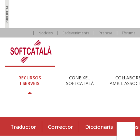
Notícies
Esdeveniments
Premsa
Fòrums
RECURSOS
CONEIXEU
COL·LABOR
I SERVEIS
SOFTCATALÀ
AMB L'ASSOCI
Traductor
Corrector
Diccionaris
Eines