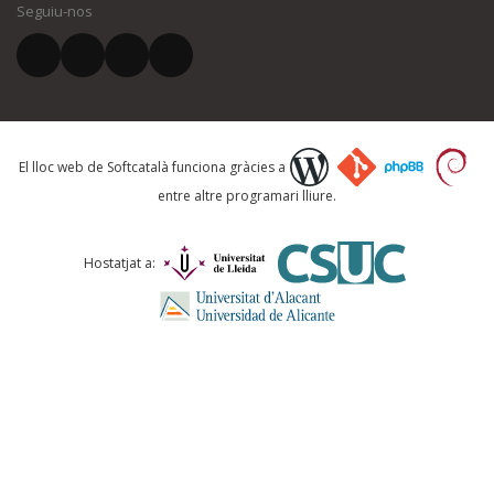
Seguiu-nos
El vostre correu electrònic *
Què proposeu?
El lloc web de Softcatalà funciona gràcies a
entre altre programari lliure.
Comentari *
Hostatjat a: