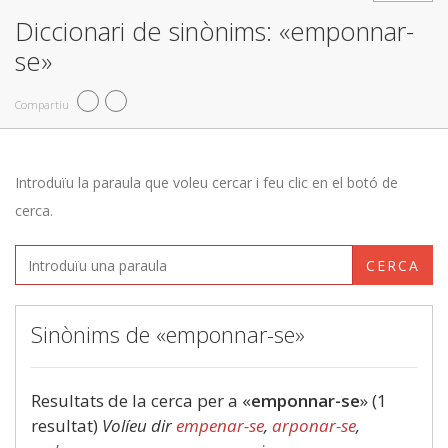
Diccionari de sinònims: «emponnar-
se»
Compartiu
Introduïu la paraula que voleu cercar i feu clic en el botó de
cerca.
CERCA
Sinònims de «emponnar-se»
Resultats de la cerca per a «
emponnar-se
» (1
resultat)
Volíeu dir
empenar-se
,
arponar-se
,