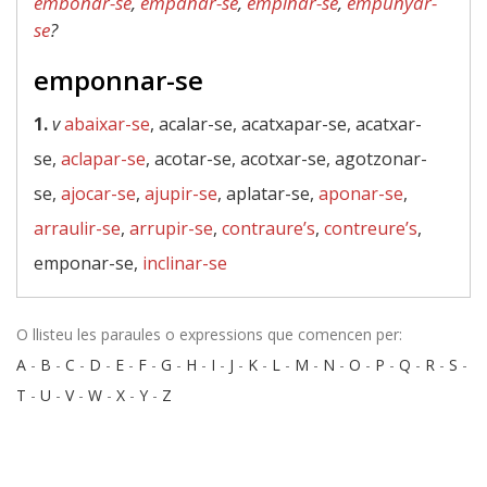
embonar-se
,
empanar-se
,
empinar-se
,
empunyar-
se
?
emponnar-se
1.
v
abaixar-se
, acalar-se, acatxapar-se, acatxar-
se,
aclapar-se
, acotar-se, acotxar-se, agotzonar-
se,
ajocar-se
,
ajupir-se
, aplatar-se,
aponar-se
,
arraulir-se
,
arrupir-se
,
contraure’s
,
contreure’s
,
emponar-se,
inclinar-se
O llisteu les paraules o expressions que comencen per:
A
-
B
-
C
-
D
-
E
-
F
-
G
-
H
-
I
-
J
-
K
-
L
-
M
-
N
-
O
-
P
-
Q
-
R
-
S
-
T
-
U
-
V
-
W
-
X
-
Y
-
Z