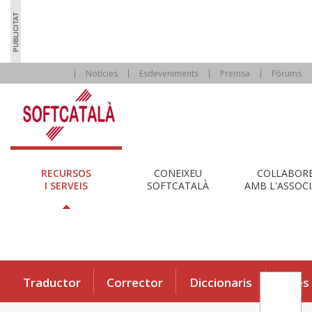
Notícies
Esdeveniments
Premsa
Fòrums
RECURSOS
CONEIXEU
COL·LABOR
I SERVEIS
SOFTCATALÀ
AMB L'ASSOCI
Traductor
Corrector
Diccionaris
Eines