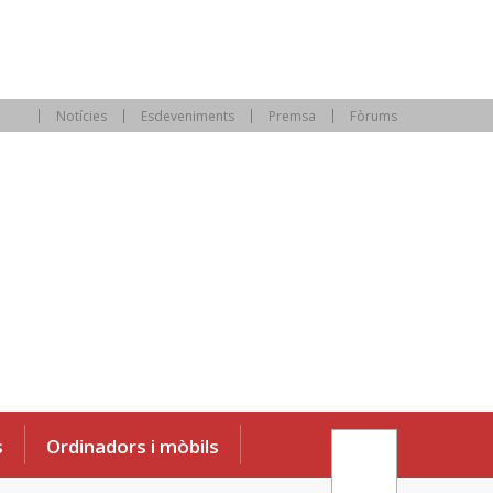
Notícies
Esdeveniments
Premsa
Fòrums
s
Ordinadors i mòbils