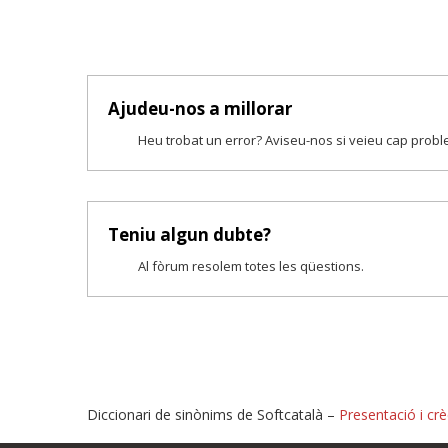
Ajudeu-nos a millorar
Heu trobat un error? Aviseu-nos si veieu cap prob
Teniu algun dubte?
Al fòrum resolem totes les qüestions.
Diccionari de sinònims de Softcatalà –
Presentació i crè