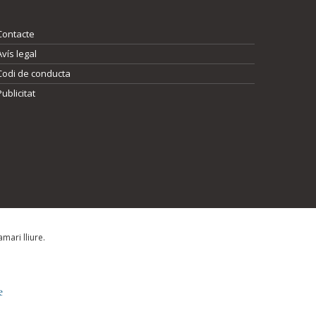
Contacte
Avís legal
Codi de conducta
Publicitat
mari lliure.