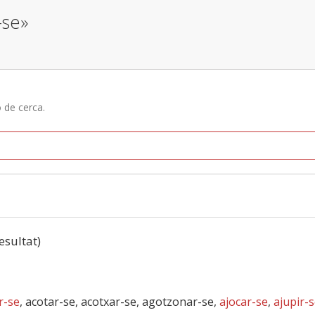
-se»
ó de cerca.
resultat)
r-se
, acotar-se, acotxar-se, agotzonar-se,
ajocar-se
,
ajupir-