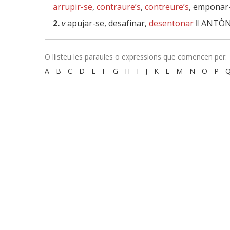
arrupir-se
,
contraure’s
,
contreure’s
, emponar
2.
v
apujar-se, desafinar,
desentonar
‖
ANTÒN
O llisteu les paraules o expressions que comencen per:
A
-
B
-
C
-
D
-
E
-
F
-
G
-
H
-
I
-
J
-
K
-
L
-
M
-
N
-
O
-
P
-