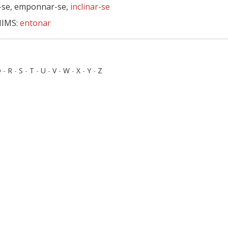
-se, emponnar-se,
inclinar-se
IMS:
entonar
Q
-
R
-
S
-
T
-
U
-
V
-
W
-
X
-
Y
-
Z