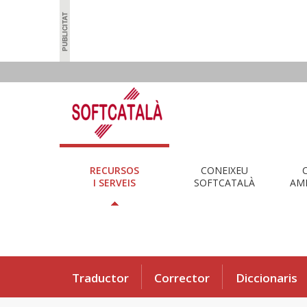
RECURSOS
CONEIXEU
I SERVEIS
SOFTCATALÀ
AMB
Traductor
Corrector
Diccionaris