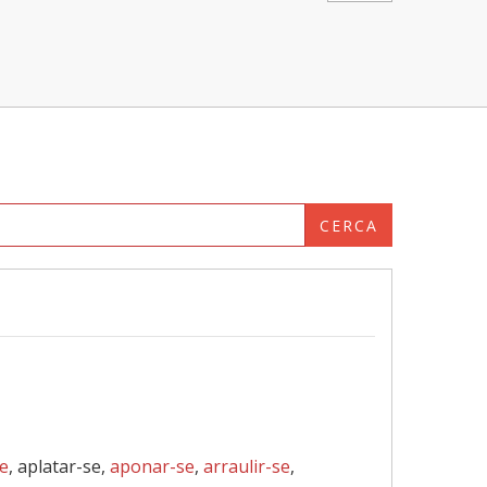
CERCA
se
, aplatar-se,
aponar-se
,
arraulir-se
,