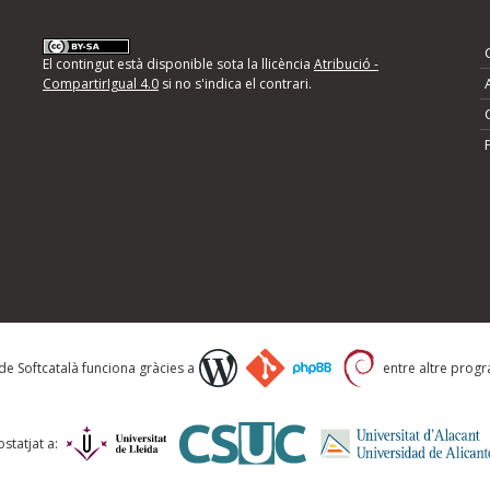
nformeu d'errors
El contingut està disponible sota la llicència
Atribució -
CompartirIgual 4.0
si no s'indica el contrari.
mps següents i descriviu quina és la millora que
 de Softcatalà funciona gràcies a
entre altre progra
statjat a: