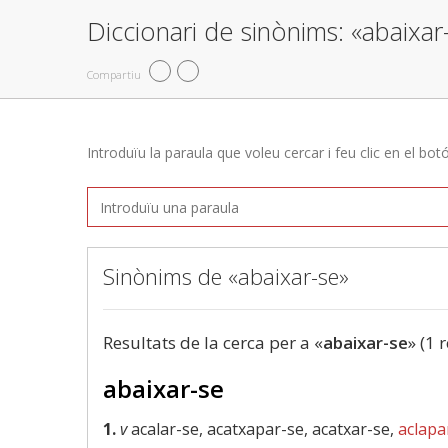
Diccionari de sinònims: «abaixar
Compartiu
Introduïu la paraula que voleu cercar i feu clic en el bot
Sinònims de «abaixar-se»
Resultats de la cerca per a «
abaixar-se
» (1 
abaixar-se
1.
v
acalar-se, acatxapar-se, acatxar-se,
aclapa