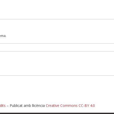
lema.
dits
– Publicat amb llicència
Creative Commons CC-BY 4.0