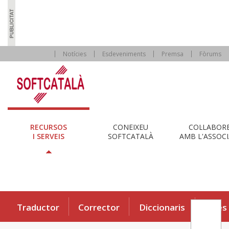
Notícies
Esdeveniments
Premsa
Fòrums
RECURSOS
CONEIXEU
COL·LABOR
I SERVEIS
SOFTCATALÀ
AMB L'ASSOCI
Traductor
Corrector
Diccionaris
Eines