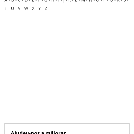
T
-
U
-
V
-
W
-
X
-
Y
-
Z
Ajudeu-nos a millorar