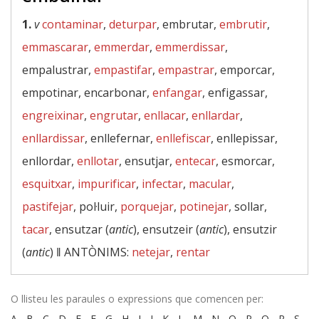
1.
v
contaminar
,
deturpar
, embrutar,
embrutir
,
emmascarar
,
emmerdar
,
emmerdissar
,
empalustrar,
empastifar
,
empastrar
, emporcar,
empotinar, encarbonar,
enfangar
, enfigassar,
engreixinar
,
engrutar
,
enllacar
,
enllardar
,
enllardissar
, enllefernar,
enllefiscar
, enllepissar,
enllordar,
enllotar
, ensutjar,
entecar
, esmorcar,
esquitxar
,
impurificar
,
infectar
,
macular
,
pastifejar
, pol·luir,
porquejar
,
potinejar
, sollar,
tacar
, ensutzar (
antic
), ensutzeir (
antic
), ensutzir
(
antic
) ‖
ANTÒNIMS:
netejar
,
rentar
O llisteu les paraules o expressions que comencen per:
A
-
B
-
C
-
D
-
E
-
F
-
G
-
H
-
I
-
J
-
K
-
L
-
M
-
N
-
O
-
P
-
Q
-
R
-
S
-