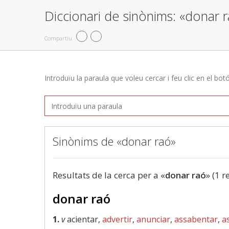
Diccionari de sinònims: «donar 
Compartiu
Introduïu la paraula que voleu cercar i feu clic en el bot
Sinònims de «donar raó»
Resultats de la cerca per a «
donar raó
» (1 r
donar raó
1.
v
acientar,
advertir
,
anunciar
,
assabentar
,
a