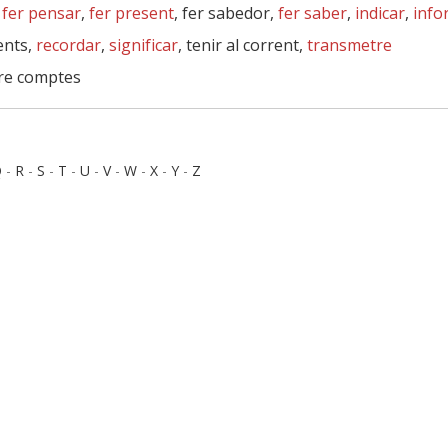
,
fer pensar
,
fer present
, fer sabedor,
fer saber
,
indicar
,
info
ents,
recordar
,
significar
, tenir al corrent,
transmetre
tre comptes
Q
-
R
-
S
-
T
-
U
-
V
-
W
-
X
-
Y
-
Z