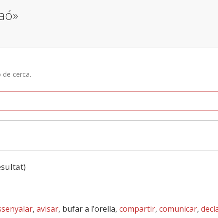
raó»
ó de cerca.
esultat)
ssenyalar
,
avisar
, bufar a l’orella,
compartir
,
comunicar
,
decl