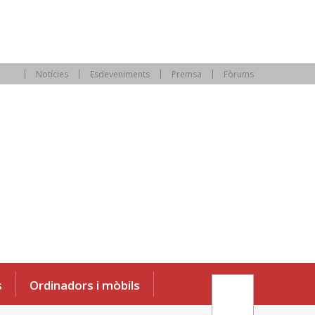
Notícies
Esdeveniments
Premsa
Fòrums
s
Ordinadors i mòbils