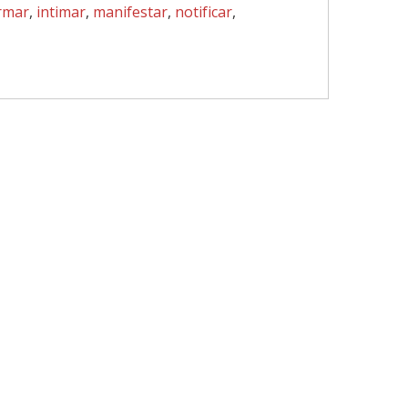
rmar
,
intimar
,
manifestar
,
notificar
,