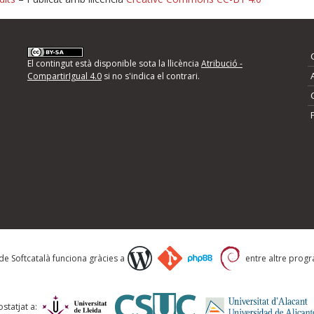
nformeu d'errors
El contingut està disponible sota la llicència
Atribució -
CompartirIgual 4.0
si no s'indica el contrari.
mps següents i descriviu quina és la millora que
 de Softcatalà funciona gràcies a
entre altre progra
statjat a: