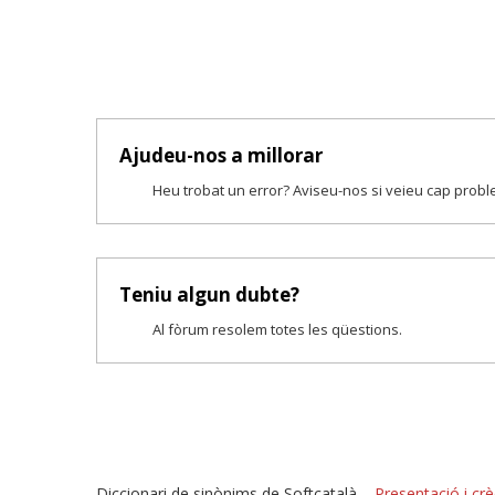
Ajudeu-nos a millorar
Heu trobat un error? Aviseu-nos si veieu cap prob
Teniu algun dubte?
Al fòrum resolem totes les qüestions.
Diccionari de sinònims de Softcatalà –
Presentació i crè