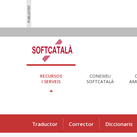
RECURSOS
CONEIXEU
I SERVEIS
SOFTCATALÀ
AMB
Traductor
Corrector
Diccionaris