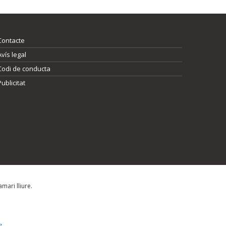
Contacte
Avís legal
Codi de conducta
Publicitat
mari lliure.