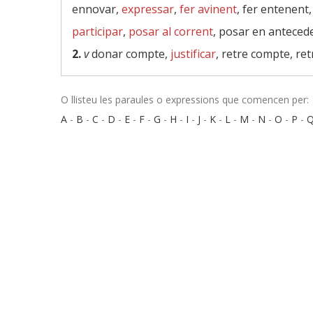
ennovar,
expressar
,
fer avinent
, fer entenent
participar
,
posar al corrent
, posar en anteced
2.
v
donar compte,
justificar
, retre compte, re
O llisteu les paraules o expressions que comencen per:
A
-
B
-
C
-
D
-
E
-
F
-
G
-
H
-
I
-
J
-
K
-
L
-
M
-
N
-
O
-
P
-