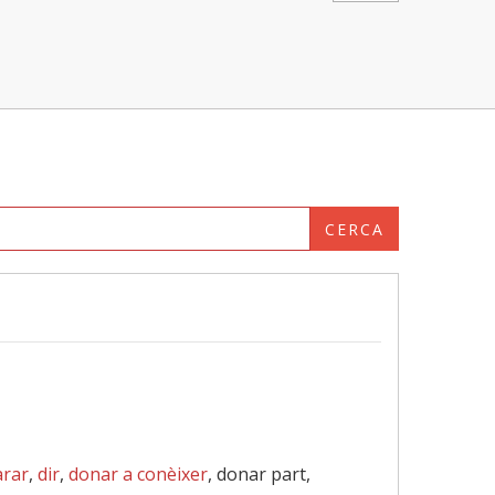
CERCA
arar
,
dir
,
donar a conèixer
, donar part,