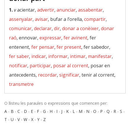
1.
v
acientar,
advertir
,
anunciar
,
assabentar
,
assenyalar
,
avisar
, bufar a l’orella,
compartir
,
comunicar
,
declarar
,
dir
,
donar a conèixer
,
donar
raó
, ennovar,
expressar
,
fer avinent
, fer
entenent,
fer pensar
,
fer present
, fer sabedor,
fer saber
,
indicar
,
informar
,
intimar
,
manifestar
,
notificar
,
participar
,
posar al corrent
, posar en
antecedents,
recordar
,
significar
, tenir al corrent,
transmetre
O llisteu les paraules o expressions que comencen per:
A
-
B
-
C
-
D
-
E
-
F
-
G
-
H
-
I
-
J
-
K
-
L
-
M
-
N
-
O
-
P
-
Q
-
R
-
S
-
T
-
U
-
V
-
W
-
X
-
Y
-
Z