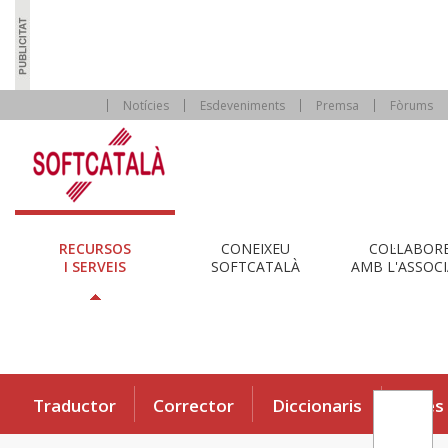
Notícies
Esdeveniments
Premsa
Fòrums
RECURSOS
CONEIXEU
COL·LABOR
I SERVEIS
SOFTCATALÀ
AMB L'ASSOCI
Traductor
Corrector
Diccionaris
Eines