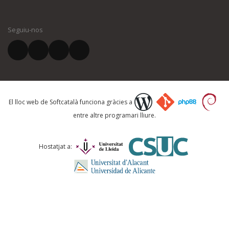
El vostre nom *
Seguiu-nos
El vostre correu electrònic *
Què proposeu?
El lloc web de Softcatalà funciona gràcies a
entre altre programari lliure.
Comentari *
Hostatjat a: