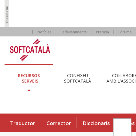
Notícies
Esdeveniments
Premsa
Fòrums
RECURSOS
CONEIXEU
COL·LABOR
I SERVEIS
SOFTCATALÀ
AMB L'ASSOCI
Traductor
Corrector
Diccionaris
Eines