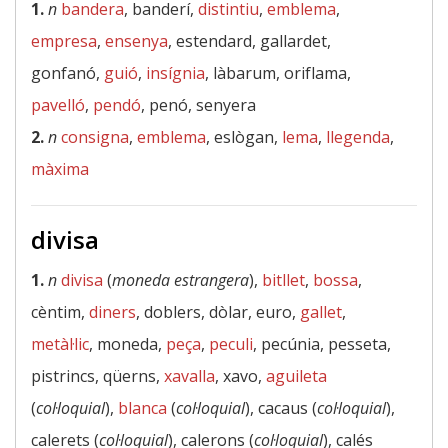
1.
n
bandera
, banderí,
distintiu
,
emblema
,
empresa
,
ensenya
, estendard, gallardet,
gonfanó,
guió
,
insígnia
, làbarum, oriflama,
pavelló
,
pendó
, penó, senyera
2.
n
consigna
,
emblema
, eslògan,
lema
,
llegenda
,
màxima
divisa
1.
n
divisa
(
moneda estrangera
),
bitllet
,
bossa
,
cèntim,
diners
, doblers, dòlar, euro,
gallet
,
metàl·lic
, moneda,
peça
,
peculi
, pecúnia, pesseta,
pistrincs, qüerns,
xavalla
, xavo,
aguileta
(
col·loquial
),
blanca
(
col·loquial
), cacaus (
col·loquial
),
calerets (
col·loquial
), calerons (
col·loquial
), calés