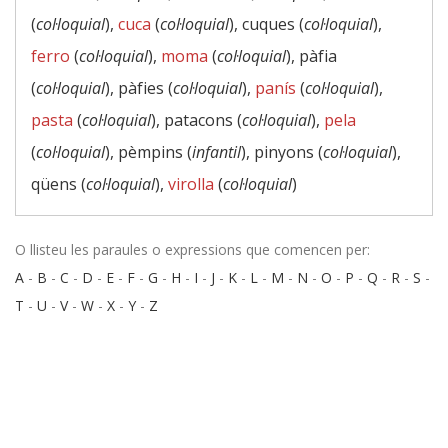
(
col·loquial
),
cuca
(
col·loquial
), cuques (
col·loquial
),
ferro
(
col·loquial
),
moma
(
col·loquial
), pàfia
(
col·loquial
), pàfies (
col·loquial
),
panís
(
col·loquial
),
pasta
(
col·loquial
), patacons (
col·loquial
),
pela
(
col·loquial
), pèmpins (
infantil
), pinyons (
col·loquial
),
qüens (
col·loquial
),
virolla
(
col·loquial
)
O llisteu les paraules o expressions que comencen per:
A
-
B
-
C
-
D
-
E
-
F
-
G
-
H
-
I
-
J
-
K
-
L
-
M
-
N
-
O
-
P
-
Q
-
R
-
S
-
T
-
U
-
V
-
W
-
X
-
Y
-
Z