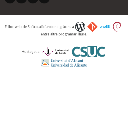
Què proposeu?
El lloc web de Softcatalà funciona gràcies a
entre altre programari lliure.
Comentari *
Hostatjat a:
ENVIA