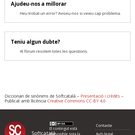
Ajudeu-nos a millorar
Heu trobat un error? Aviseu-nos si veieu cap problema.
Teniu algun dubte?
Al fòrum resolem totes les qüestions.
Diccionari de sinònims de Softcatalà –
Presentació i crèdits
–
Publicat amb llicència
Creative Commons CC-BY 4.0
Proposeu-nos millores o 
Contacte
d'errors
El contingut està
Softcatalà
Avís legal
disponible sota la