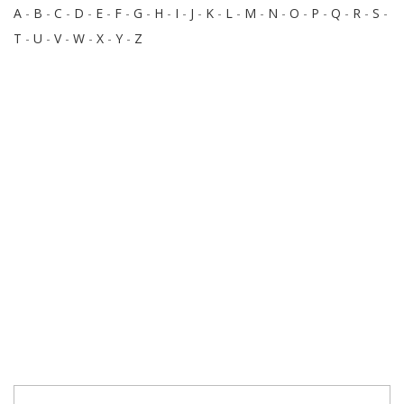
A
-
B
-
C
-
D
-
E
-
F
-
G
-
H
-
I
-
J
-
K
-
L
-
M
-
N
-
O
-
P
-
Q
-
R
-
S
-
T
-
U
-
V
-
W
-
X
-
Y
-
Z