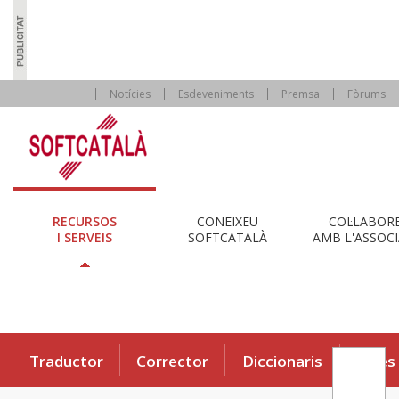
Notícies
Esdeveniments
Premsa
Fòrums
RECURSOS
CONEIXEU
COL·LABOR
I SERVEIS
SOFTCATALÀ
AMB L'ASSOCI
Traductor
Corrector
Diccionaris
Eines