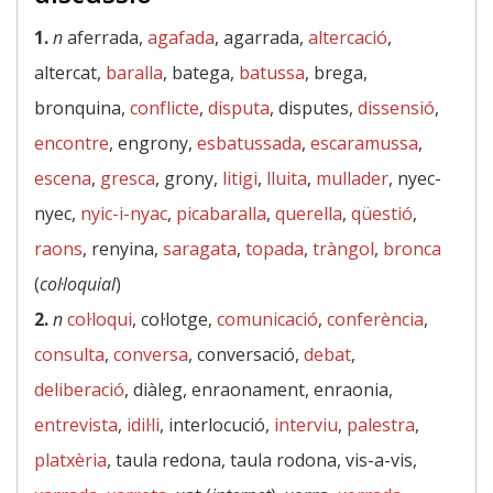
1.
n
aferrada,
agafada
, agarrada,
altercació
,
altercat,
baralla
, batega,
batussa
, brega,
bronquina,
conflicte
,
disputa
, disputes,
dissensió
,
encontre
, engrony,
esbatussada
,
escaramussa
,
escena
,
gresca
, grony,
litigi
,
lluita
,
mullader
, nyec-
nyec,
nyic-i-nyac
,
picabaralla
,
querella
,
qüestió
,
raons
, renyina,
saragata
,
topada
,
tràngol
,
bronca
(
col·loquial
)
2.
n
col·loqui
, col·lotge,
comunicació
,
conferència
,
consulta
,
conversa
, conversació,
debat
,
deliberació
, diàleg, enraonament, enraonia,
entrevista
,
idil·li
, interlocució,
interviu
,
palestra
,
platxèria
, taula redona, taula rodona, vis-a-vis,