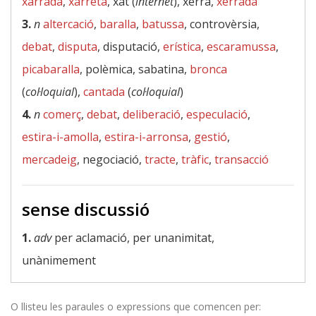
xarrada
,
xarreta
, xat (
internet
), xerra,
xerrada
3.
n
altercació
,
baralla
,
batussa
, controvèrsia,
debat
,
disputa
, disputació,
erística
,
escaramussa
,
picabaralla
, polèmica, sabatina,
bronca
(
col·loquial
),
cantada
(
col·loquial
)
4.
n
comerç
,
debat
,
deliberació
,
especulació
,
estira-i-amolla
,
estira-i-arronsa
,
gestió
,
mercadeig
, negociació,
tracte
,
tràfic
,
transacció
sense discussió
1.
adv
per aclamació, per unanimitat,
unànimement
O llisteu les paraules o expressions que comencen per: