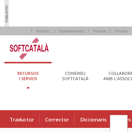
Notícies
Esdeveniments
Premsa
Fòrums
RECURSOS
CONEIXEU
COL·LABOR
I SERVEIS
SOFTCATALÀ
AMB L'ASSOCI
Traductor
Corrector
Diccionaris
Eines