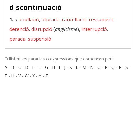
discontinuació
1.
n
anul·lació
,
aturada
,
cancel·lació
,
cessament
,
detenció
,
disrupció
(
anglicisme
),
interrupció
,
parada
,
suspensió
O llisteu les paraules o expressions que comencen per:
A
-
B
-
C
-
D
-
E
-
F
-
G
-
H
-
I
-
J
-
K
-
L
-
M
-
N
-
O
-
P
-
Q
-
R
-
S
-
T
-
U
-
V
-
W
-
X
-
Y
-
Z