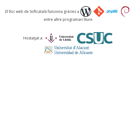
Què proposeu?
El lloc web de Softcatalà funciona gràcies a
entre altre programari lliure.
Comentari *
Hostatjat a:
ENVIA