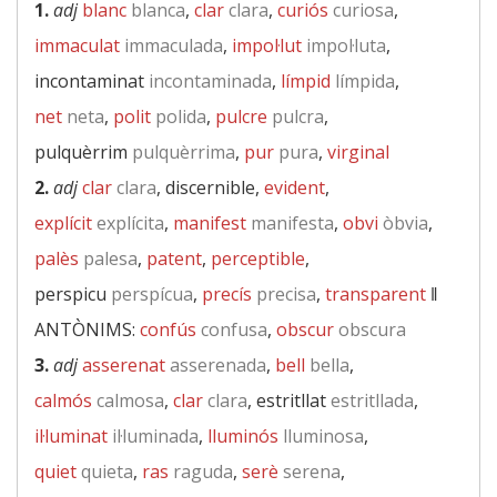
1.
adj
blanc
blanca
,
clar
clara
,
curiós
curiosa
,
immaculat
immaculada
,
impol·lut
impol·luta
,
incontaminat
incontaminada
,
límpid
límpida
,
net
neta
,
polit
polida
,
pulcre
pulcra
,
pulquèrrim
pulquèrrima
,
pur
pura
,
virginal
2.
adj
clar
clara
, discernible,
evident
,
explícit
explícita
,
manifest
manifesta
,
obvi
òbvia
,
palès
palesa
,
patent
,
perceptible
,
perspicu
perspícua
,
precís
precisa
,
transparent
‖
ANTÒNIMS:
confús
confusa
,
obscur
obscura
3.
adj
asserenat
asserenada
,
bell
bella
,
calmós
calmosa
,
clar
clara
, estritllat
estritllada
,
il·luminat
il·luminada
,
lluminós
lluminosa
,
quiet
quieta
,
ras
raguda
,
serè
serena
,