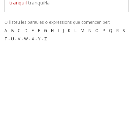
tranquil
tranquil·la
O llisteu les paraules o expressions que comencen per:
A
-
B
-
C
-
D
-
E
-
F
-
G
-
H
-
I
-
J
-
K
-
L
-
M
-
N
-
O
-
P
-
Q
-
R
-
S
-
T
-
U
-
V
-
W
-
X
-
Y
-
Z