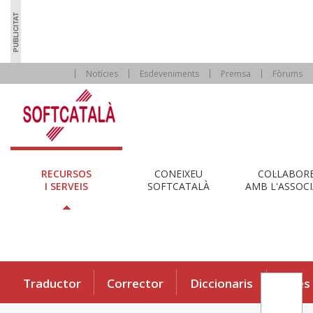
Notícies
Esdeveniments
Premsa
Fòrums
RECURSOS
CONEIXEU
COL·LABOR
I SERVEIS
SOFTCATALÀ
AMB L'ASSOCI
Traductor
Corrector
Diccionaris
Eines