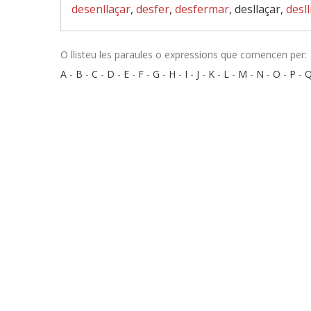
desenllaçar
,
desfer
,
desfermar
, desllaçar,
desll
O llisteu les paraules o expressions que comencen per:
A
-
B
-
C
-
D
-
E
-
F
-
G
-
H
-
I
-
J
-
K
-
L
-
M
-
N
-
O
-
P
-