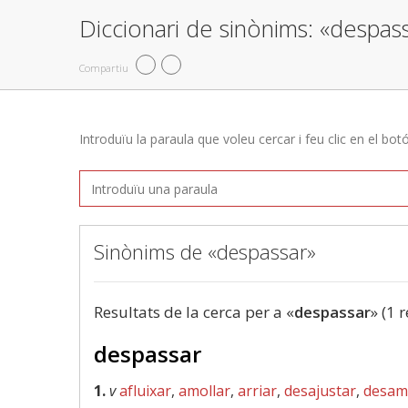
Diccionari de sinònims: «despas
Compartiu
Introduïu la paraula que voleu cercar i feu clic en el bot
Sinònims de «despassar»
Resultats de la cerca per a «
despassar
» (1 
despassar
1.
v
afluixar
,
amollar
,
arriar
,
desajustar
,
desam