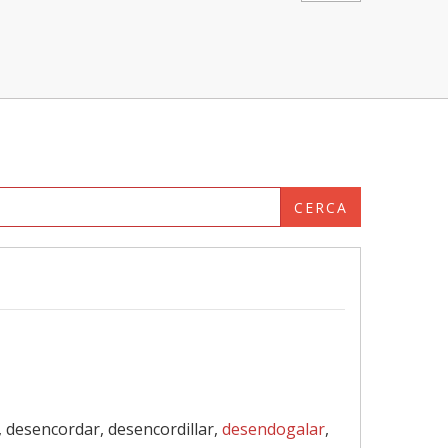
CERCA
 desencordar, desencordillar,
desendogalar
,