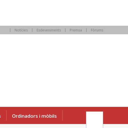
Notícies
Esdeveniments
Premsa
Fòrums
s
Ordinadors i mòbils