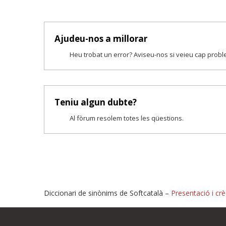
Ajudeu-nos a millorar
Heu trobat un error? Aviseu-nos si veieu cap prob
Teniu algun dubte?
Al fòrum resolem totes les qüestions.
Diccionari de sinònims de Softcatalà –
Presentació i crè