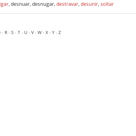
igar
, desnuar, desnugar,
destravar
,
desunir
,
soltar
Q
-
R
-
S
-
T
-
U
-
V
-
W
-
X
-
Y
-
Z