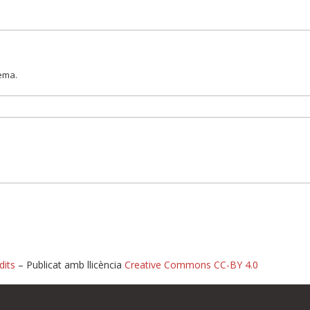
lema.
dits
– Publicat amb llicència
Creative Commons CC-BY 4.0