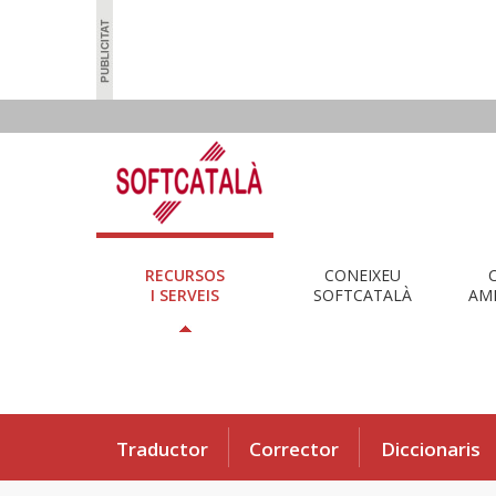
RECURSOS
CONEIXEU
I SERVEIS
SOFTCATALÀ
AMB
Traductor
Corrector
Diccionaris