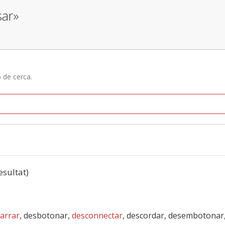
sar»
ó de cerca.
resultat)
arrar
, desbotonar,
desconnectar
, descordar, desembotonar,