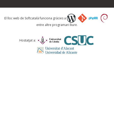
Què proposeu?
El lloc web de Softcatalà funciona gràcies a
entre altre programari lliure.
Comentari *
Hostatjat a:
ENVIA