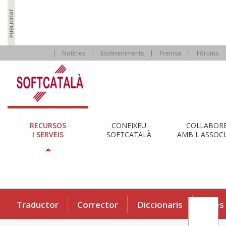
Notícies
Esdeveniments
Premsa
Fòrums
RECURSOS
CONEIXEU
COL·LABOR
I SERVEIS
SOFTCATALÀ
AMB L'ASSOCI
Traductor
Corrector
Diccionaris
Eines