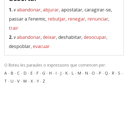
1.
v
abandonar
,
abjurar
, apostatar, caragirar-se,
passar a l’enemic,
rebutjar
,
renegar
,
renunciar
,
trair
2.
v
abandonar
,
deixar
, deshabitar,
desocupar
,
despoblar,
evacuar
O llisteu les paraules o expressions que comencen per:
A
-
B
-
C
-
D
-
E
-
F
-
G
-
H
-
I
-
J
-
K
-
L
-
M
-
N
-
O
-
P
-
Q
-
R
-
S
-
T
-
U
-
V
-
W
-
X
-
Y
-
Z