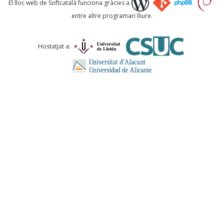
El lloc web de Softcatalà funciona gràcies a
entre altre programari lliure.
Comentari *
Hostatjat a:
ENVIA