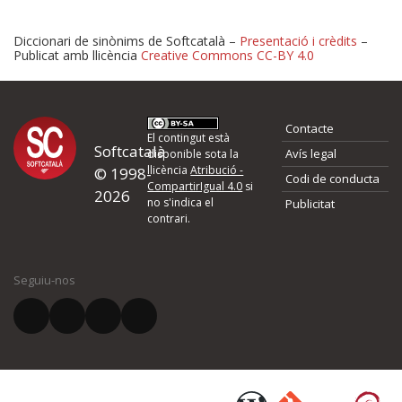
Diccionari de sinònims de Softcatalà –
Presentació i crèdits
–
Publicat amb llicència
Creative Commons CC-BY 4.0
Proposeu-nos millores o 
Contacte
d'errors
El contingut està
Softcatalà
Avís legal
disponible sota la
llicència
Atribució -
© 1998-
Codi de conducta
Si heu trobat un error o voleu proposar alguna millora, ompliu els ca
CompartirIgual 4.0
si
2026
quina és la millora que proposeu o l'error del qual voleu informar-no
no s'indica el
Publicitat
contrari.
El vostre nom *
Seguiu-nos
El vostre correu electrònic *
Què proposeu?