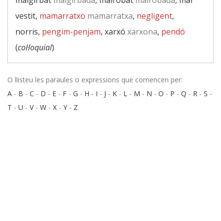
malgirbat
malgirbada
, malrobat
malrobada
, mal
vestit,
mamarratxo
mamarratxa
,
negligent
,
norris,
pengim-penjam
, xarxó
xarxona
,
pendó
(
col·loquial
)
O llisteu les paraules o expressions que comencen per:
A
-
B
-
C
-
D
-
E
-
F
-
G
-
H
-
I
-
J
-
K
-
L
-
M
-
N
-
O
-
P
-
Q
-
R
-
S
-
T
-
U
-
V
-
W
-
X
-
Y
-
Z