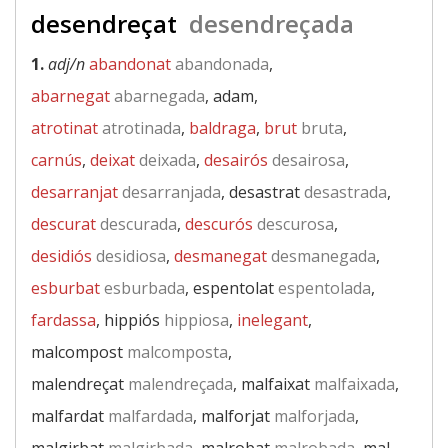
desendreçat
desendreçada
1.
adj/n
abandonat
abandonada
,
abarnegat
abarnegada
, adam,
atrotinat
atrotinada
,
baldraga
,
brut
bruta
,
carnús
,
deixat
deixada
,
desairós
desairosa
,
desarranjat
desarranjada
, desastrat
desastrada
,
descurat
descurada
,
descurós
descurosa
,
desidiós
desidiosa
,
desmanegat
desmanegada
,
esburbat
esburbada
, espentolat
espentolada
,
fardassa
, hippiós
hippiosa
,
inelegant
,
malcompost
malcomposta
,
malendreçat
malendreçada
, malfaixat
malfaixada
,
malfardat
malfardada
, malforjat
malforjada
,