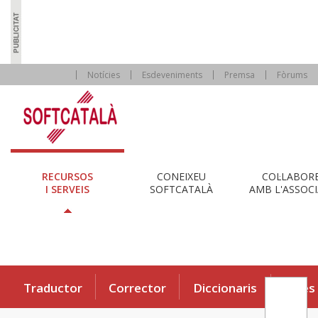
Notícies
Esdeveniments
Premsa
Fòrums
RECURSOS
CONEIXEU
COL·LABOR
I SERVEIS
SOFTCATALÀ
AMB L'ASSOCI
Traductor
Corrector
Diccionaris
Eines