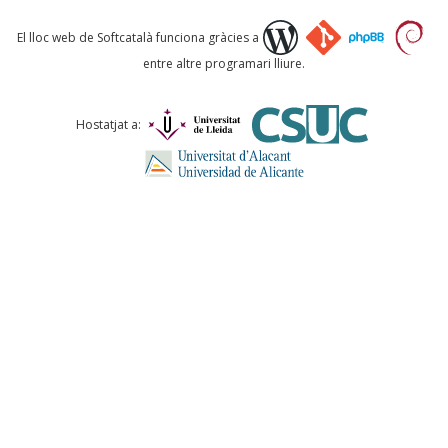
Què proposeu?
El lloc web de Softcatalà funciona gràcies a
entre altre programari lliure.
Comentari *
Hostatjat a:
ENVIA