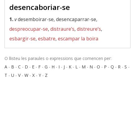
desencaboriar-se
1.
v
desemboirar-se, desencaparrar-se,
despreocupar-se
,
distraure’s
,
distreure’s
,
esbargir-se
,
esbatre
,
escampar la boira
O llisteu les paraules o expressions que comencen per:
A
-
B
-
C
-
D
-
E
-
F
-
G
-
H
-
I
-
J
-
K
-
L
-
M
-
N
-
O
-
P
-
Q
-
R
-
S
-
T
-
U
-
V
-
W
-
X
-
Y
-
Z