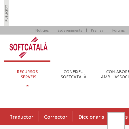
Notícies
Esdeveniments
Premsa
Fòrums
RECURSOS
CONEIXEU
COL·LABOR
I SERVEIS
SOFTCATALÀ
AMB L'ASSOCI
Traductor
Corrector
Diccionaris
Eines