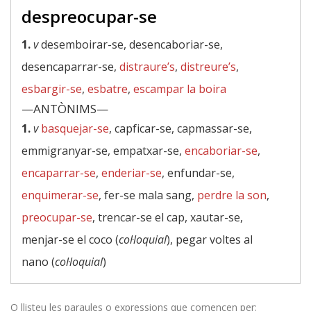
despreocupar-se
1.
v
desemboirar-se, desencaboriar-se,
desencaparrar-se,
distraure’s
,
distreure’s
,
esbargir-se
,
esbatre
,
escampar la boira
—ANTÒNIMS—
1.
v
basquejar-se
, capficar-se, capmassar-se,
emmigranyar-se, empatxar-se,
encaboriar-se
,
encaparrar-se
,
enderiar-se
, enfundar-se,
enquimerar-se
, fer-se mala sang,
perdre la son
,
preocupar-se
, trencar-se el cap, xautar-se,
menjar-se el coco (
col·loquial
), pegar voltes al
nano (
col·loquial
)
O llisteu les paraules o expressions que comencen per: