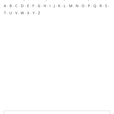
A
-
B
-
C
-
D
-
E
-
F
-
G
-
H
-
I
-
J
-
K
-
L
-
M
-
N
-
O
-
P
-
Q
-
R
-
S
-
T
-
U
-
V
-
W
-
X
-
Y
-
Z