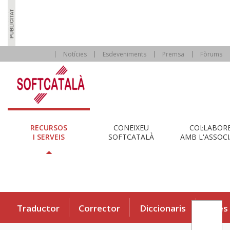
Notícies
Esdeveniments
Premsa
Fòrums
RECURSOS
CONEIXEU
COL·LABOR
I SERVEIS
SOFTCATALÀ
AMB L'ASSOCI
Traductor
Corrector
Diccionaris
Eines