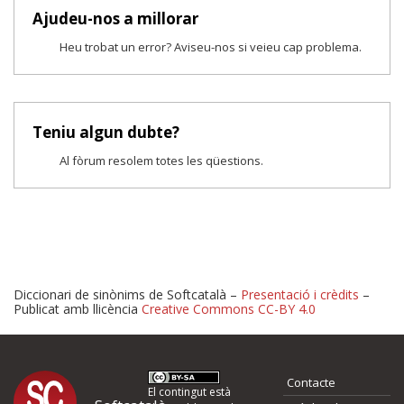
Ajudeu-nos a millorar
Heu trobat un error? Aviseu-nos si veieu cap problema.
Teniu algun dubte?
Al fòrum resolem totes les qüestions.
Diccionari de sinònims de Softcatalà –
Presentació i crèdits
–
Publicat amb llicència
Creative Commons CC-BY 4.0
Proposeu-nos millores o 
Contacte
El contingut està