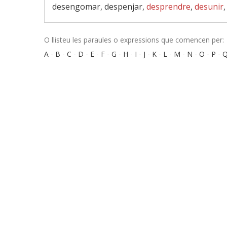
desengomar, despenjar,
desprendre
,
desunir
O llisteu les paraules o expressions que comencen per:
A
-
B
-
C
-
D
-
E
-
F
-
G
-
H
-
I
-
J
-
K
-
L
-
M
-
N
-
O
-
P
-