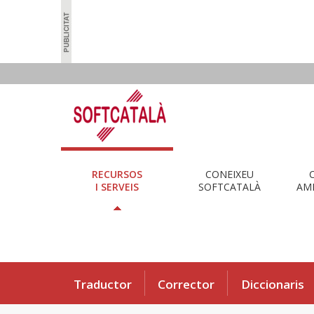
RECURSOS
CONEIXEU
I SERVEIS
SOFTCATALÀ
AMB
Traductor
Corrector
Diccionaris