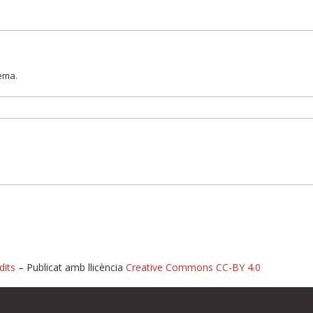
lema.
dits
– Publicat amb llicència
Creative Commons CC-BY 4.0