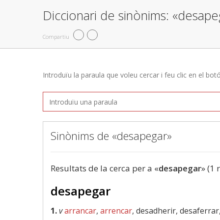
Diccionari de sinònims: «desape
Compartiu
Introduïu la paraula que voleu cercar i feu clic en el bot
Sinònims de «desapegar»
Resultats de la cerca per a «
desapegar
» (1 
desapegar
1.
v
arrancar
,
arrencar
, desadherir, desaferra