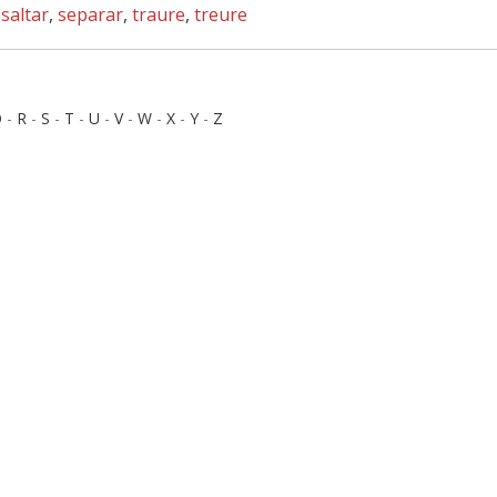
,
saltar
,
separar
,
traure
,
treure
Q
-
R
-
S
-
T
-
U
-
V
-
W
-
X
-
Y
-
Z