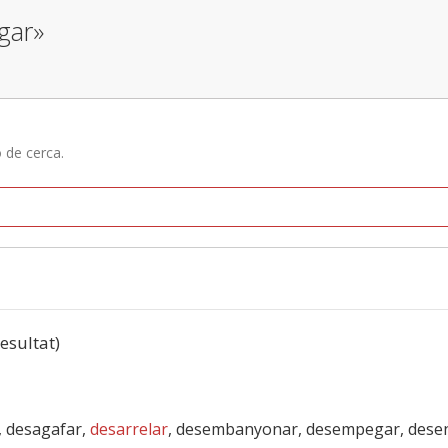
gar»
ó de cerca.
resultat)
r, desagafar,
desarrelar
, desembanyonar, desempegar, dese