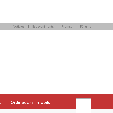
Notícies
Esdeveniments
Premsa
Fòrums
s
Ordinadors i mòbils