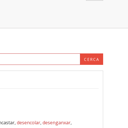
CERCA
ncastar,
desencolar
,
desenganxar
,