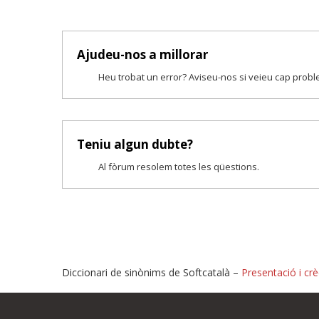
Ajudeu-nos a millorar
Heu trobat un error? Aviseu-nos si veieu cap prob
Teniu algun dubte?
Al fòrum resolem totes les qüestions.
Diccionari de sinònims de Softcatalà –
Presentació i crè