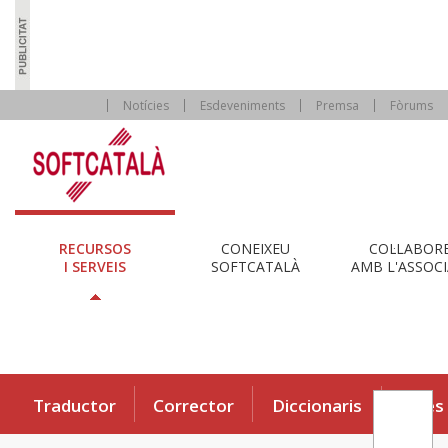
Notícies
Esdeveniments
Premsa
Fòrums
RECURSOS
CONEIXEU
COL·LABOR
I SERVEIS
SOFTCATALÀ
AMB L'ASSOCI
Traductor
Corrector
Diccionaris
Eines