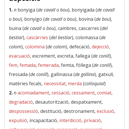
1.
n
bonyiga (
de cavall o bou
), bonyigada (
de cavall
o bou
), bonyigo (
de cavall o bou
), bovina (
de bou
),
buina (
de cavall o bou
), cambres, cascarres (
del
bestiar
),
cascàrries
(
del bestiar
), colomassa (
de
colom
),
colomina
(
de colom
), defecació,
dejecció
,
evacuació
, excrement, excreta, fallega (
de conill
),
fem
,
femada
,
femerada
, femta, fòllega (
de conill
),
fressada (
de conill
), gallinassa (
de gallina
), gatxull,
matèries fecals,
necessitat
,
merda
(
col·loquial
)
2.
n
acomiadament
,
cessació
,
cessament
,
comiat
,
degradació
, desautorització, despatxament,
despossessió
, destitució, destronament,
exclusió
,
expulsió
, incapacitació,
interdicció
,
privació
,