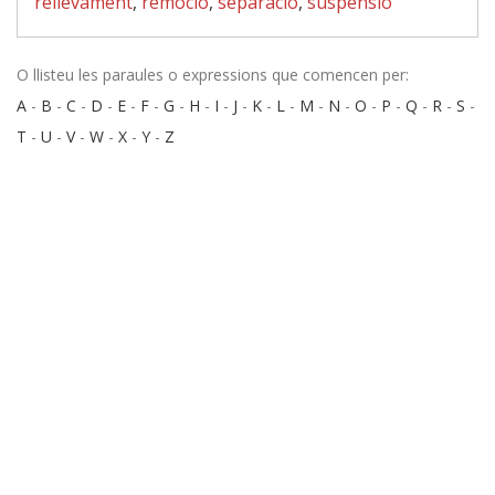
rellevament
,
remoció
,
separació
,
suspensió
O llisteu les paraules o expressions que comencen per:
A
-
B
-
C
-
D
-
E
-
F
-
G
-
H
-
I
-
J
-
K
-
L
-
M
-
N
-
O
-
P
-
Q
-
R
-
S
-
T
-
U
-
V
-
W
-
X
-
Y
-
Z