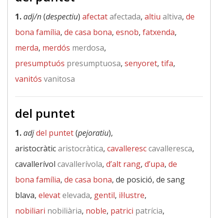
1.
adj/n
(
despectiu
)
afectat
afectada
,
altiu
altiva
,
de
bona família
,
de casa bona
,
esnob
,
fatxenda
,
merda
,
merdós
merdosa
,
presumptuós
presumptuosa
,
senyoret
,
tifa
,
vanitós
vanitosa
del puntet
1.
adj
del puntet
(
pejoratiu
),
aristocràtic
aristocràtica
,
cavalleresc
cavalleresca
,
cavallerívol
cavallerívola
,
d’alt rang
,
d’upa
,
de
bona família
,
de casa bona
, de posició, de sang
blava,
elevat
elevada
,
gentil
,
il·lustre
,
nobiliari
nobiliària
,
noble
,
patrici
patrícia
,