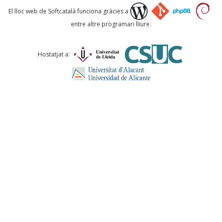
Què proposeu?
El lloc web de Softcatalà funciona gràcies a
entre altre programari lliure.
Comentari *
Hostatjat a:
ENVIA