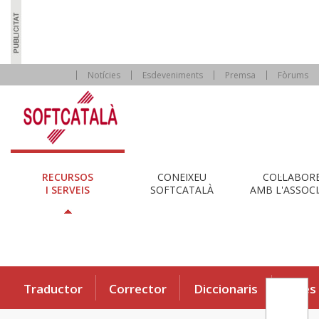
Notícies
Esdeveniments
Premsa
Fòrums
RECURSOS
CONEIXEU
COL·LABOR
I SERVEIS
SOFTCATALÀ
AMB L'ASSOCI
Traductor
Corrector
Diccionaris
Eines