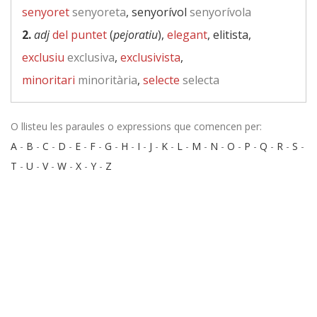
senyoret
senyoreta
, senyorívol
senyorívola
2.
adj
del puntet
(
pejoratiu
),
elegant
, elitista,
exclusiu
exclusiva
,
exclusivista
,
minoritari
minoritària
,
selecte
selecta
O llisteu les paraules o expressions que comencen per:
A
-
B
-
C
-
D
-
E
-
F
-
G
-
H
-
I
-
J
-
K
-
L
-
M
-
N
-
O
-
P
-
Q
-
R
-
S
-
T
-
U
-
V
-
W
-
X
-
Y
-
Z