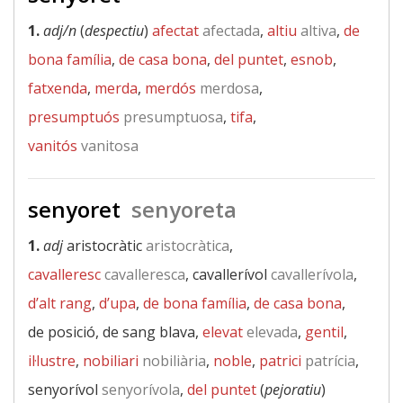
1.
adj/n
(
despectiu
)
afectat
afectada
,
altiu
altiva
,
de
bona família
,
de casa bona
,
del puntet
,
esnob
,
fatxenda
,
merda
,
merdós
merdosa
,
presumptuós
presumptuosa
,
tifa
,
vanitós
vanitosa
senyoret
senyoreta
1.
adj
aristocràtic
aristocràtica
,
cavalleresc
cavalleresca
, cavallerívol
cavallerívola
,
d’alt rang
,
d’upa
,
de bona família
,
de casa bona
,
de posició, de sang blava,
elevat
elevada
,
gentil
,
il·lustre
,
nobiliari
nobiliària
,
noble
,
patrici
patrícia
,
senyorívol
senyorívola
,
del puntet
(
pejoratiu
)