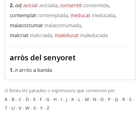
2.
adj
aviciat
aviciada
,
consentit
consentida
,
contemplat
contemplada
,
ineducat
ineducada
,
malacostumat
malacostumada
,
malcriat
malcriada
,
maleducat
maleducada
arròs del senyoret
1.
n
arròs a banda
O llisteu les paraules o expressions que comencen per:
A
-
B
-
C
-
D
-
E
-
F
-
G
-
H
-
I
-
J
-
K
-
L
-
M
-
N
-
O
-
P
-
Q
-
R
-
S
-
T
-
U
-
V
-
W
-
X
-
Y
-
Z