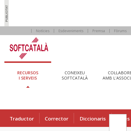
Notícies
Esdeveniments
Premsa
Fòrums
RECURSOS
CONEIXEU
COL·LABOR
I SERVEIS
SOFTCATALÀ
AMB L'ASSOCI
Traductor
Corrector
Diccionaris
Eines