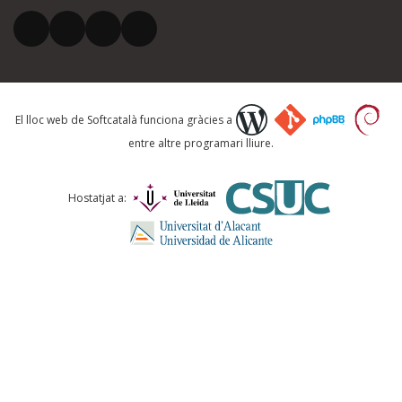
El vostre correu electrònic *
Què proposeu?
El lloc web de Softcatalà funciona gràcies a
entre altre programari lliure.
Comentari *
Hostatjat a:
ENVIA