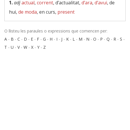
1.
adj
actual
,
corrent
, d’actualitat,
d’ara
,
d’avui
, de
hui,
de moda
, en curs,
present
O llisteu les paraules o expressions que comencen per:
A
-
B
-
C
-
D
-
E
-
F
-
G
-
H
-
I
-
J
-
K
-
L
-
M
-
N
-
O
-
P
-
Q
-
R
-
S
-
T
-
U
-
V
-
W
-
X
-
Y
-
Z