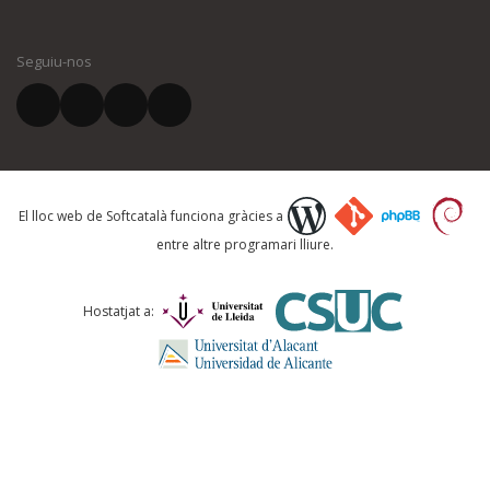
El vostre nom *
Seguiu-nos
El vostre correu electrònic *
Què proposeu?
El lloc web de Softcatalà funciona gràcies a
entre altre programari lliure.
Comentari *
Hostatjat a: