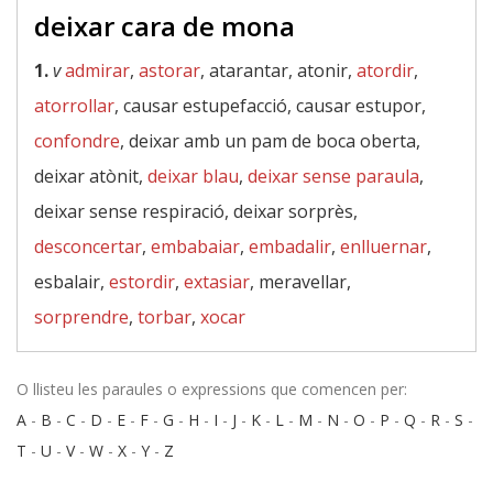
deixar cara de mona
1.
v
admirar
,
astorar
, atarantar, atonir,
atordir
,
atorrollar
, causar estupefacció, causar estupor,
confondre
, deixar amb un pam de boca oberta,
deixar atònit,
deixar blau
,
deixar sense paraula
,
deixar sense respiració, deixar sorprès,
desconcertar
,
embabaiar
,
embadalir
,
enlluernar
,
esbalair,
estordir
,
extasiar
, meravellar,
sorprendre
,
torbar
,
xocar
O llisteu les paraules o expressions que comencen per:
A
-
B
-
C
-
D
-
E
-
F
-
G
-
H
-
I
-
J
-
K
-
L
-
M
-
N
-
O
-
P
-
Q
-
R
-
S
-
T
-
U
-
V
-
W
-
X
-
Y
-
Z