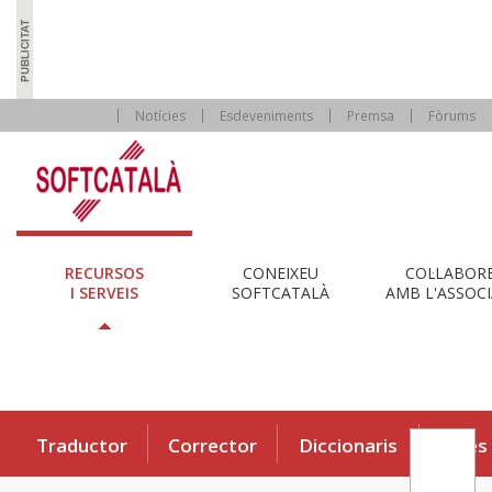
Notícies
Esdeveniments
Premsa
Fòrums
RECURSOS
CONEIXEU
COL·LABOR
I SERVEIS
SOFTCATALÀ
AMB L'ASSOCI
Traductor
Corrector
Diccionaris
Eines