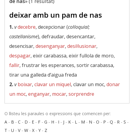
de nas
» (1 resultat)
deixar amb un pam de nas
1.
v
decebre
, decepcionar (
col·loquial;
castellanisme
), defraudar, desencantar,
desencisar,
desenganyar
,
desil·lusionar
,
despagar
, eixir carabassa, eixir fullola de moro,
fallir
, frustrar les esperances, sortir carabassa,
tirar una galleda d’aigua freda
2.
v
boixar
,
clavar un miquel
, clavar un moc,
donar
un moc
,
enganyar
,
mocar
,
sorprendre
O llisteu les paraules o expressions que comencen per:
A
-
B
-
C
-
D
-
E
-
F
-
G
-
H
-
I
-
J
-
K
-
L
-
M
-
N
-
O
-
P
-
Q
-
R
-
S
-
T
-
U
-
V
-
W
-
X
-
Y
-
Z