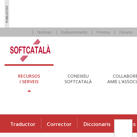
Notícies
Esdeveniments
Premsa
Fòrums
RECURSOS
CONEIXEU
COL·LABOR
I SERVEIS
SOFTCATALÀ
AMB L'ASSOCI
Traductor
Corrector
Diccionaris
Eines