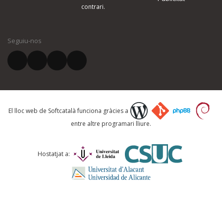
contrari.
El vostre nom *
Seguiu-nos
El vostre correu electrònic *
Què proposeu?
El lloc web de Softcatalà funciona gràcies a
entre altre programari lliure.
Comentari *
Hostatjat a: