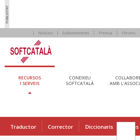
Notícies
Esdeveniments
Premsa
Fòrums
RECURSOS
CONEIXEU
COL·LABOR
I SERVEIS
SOFTCATALÀ
AMB L'ASSOCI
Traductor
Corrector
Diccionaris
Eines