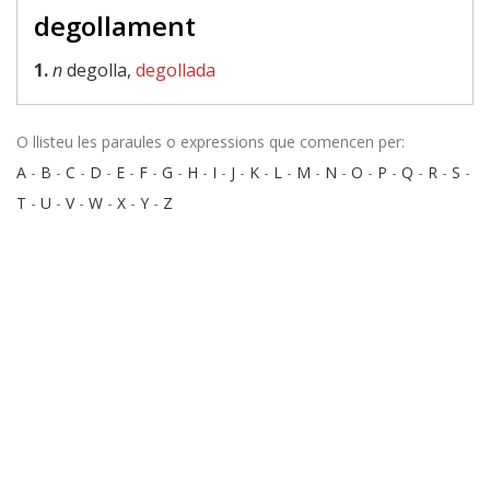
degollament
1.
n
degolla,
degollada
O llisteu les paraules o expressions que comencen per:
A
-
B
-
C
-
D
-
E
-
F
-
G
-
H
-
I
-
J
-
K
-
L
-
M
-
N
-
O
-
P
-
Q
-
R
-
S
-
T
-
U
-
V
-
W
-
X
-
Y
-
Z