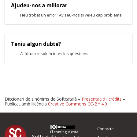
Ajudeu-nos a millorar
Heu trobat un error? Aviseu-nos si veieu cap problema.
Teniu algun dubte?
Al fòrum resolem totes les qüestions.
Diccionari de sinònims de Softcatalà –
Presentació i crèdits
–
Publicat amb llicència
Creative Commons CC-BY 4.0
Proposeu-nos millores o 
Contacte
d'errors
El contingut està
Softcatalà