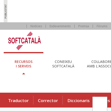
Notícies
Esdeveniments
Premsa
Fòrums
RECURSOS
CONEIXEU
COL·LABOR
I SERVEIS
SOFTCATALÀ
AMB L'ASSOCI
Traductor
Corrector
Diccionaris
Eines