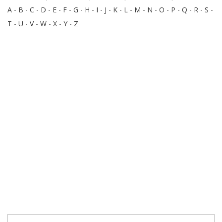
A
-
B
-
C
-
D
-
E
-
F
-
G
-
H
-
I
-
J
-
K
-
L
-
M
-
N
-
O
-
P
-
Q
-
R
-
S
-
T
-
U
-
V
-
W
-
X
-
Y
-
Z