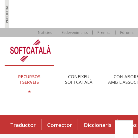
Notícies
Esdeveniments
Premsa
Fòrums
RECURSOS
CONEIXEU
COL·LABOR
I SERVEIS
SOFTCATALÀ
AMB L'ASSOCI
Traductor
Corrector
Diccionaris
Eines