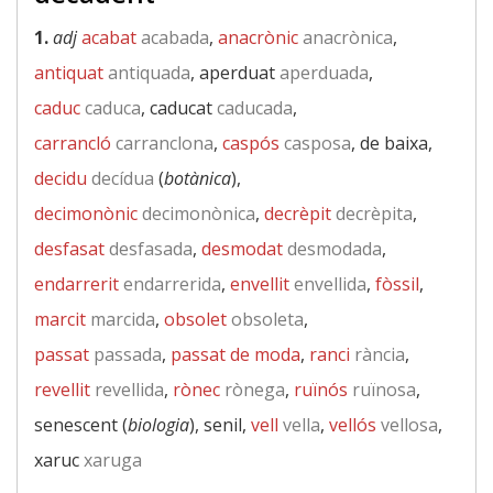
1.
adj
acabat
acabada
,
anacrònic
anacrònica
,
antiquat
antiquada
, aperduat
aperduada
,
caduc
caduca
, caducat
caducada
,
carrancló
carranclona
,
caspós
casposa
, de baixa,
decidu
decídua
(
botànica
),
decimonònic
decimonònica
,
decrèpit
decrèpita
,
desfasat
desfasada
,
desmodat
desmodada
,
endarrerit
endarrerida
,
envellit
envellida
,
fòssil
,
marcit
marcida
,
obsolet
obsoleta
,
passat
passada
,
passat de moda
,
ranci
rància
,
revellit
revellida
,
rònec
rònega
,
ruïnós
ruïnosa
,
senescent (
biologia
), senil,
vell
vella
,
vellós
vellosa
,
xaruc
xaruga