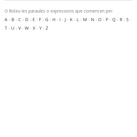
O llisteu les paraules o expressions que comencen per:
A
-
B
-
C
-
D
-
E
-
F
-
G
-
H
-
I
-
J
-
K
-
L
-
M
-
N
-
O
-
P
-
Q
-
R
-
S
-
T
-
U
-
V
-
W
-
X
-
Y
-
Z