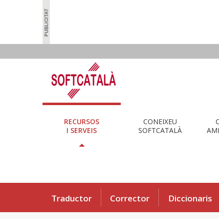
RECURSOS
CONEIXEU
I SERVEIS
SOFTCATALÀ
AMB
Traductor
Corrector
Diccionaris