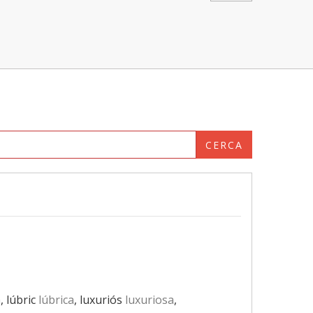
CERCA
a
, lúbric
lúbrica
, luxuriós
luxuriosa
,