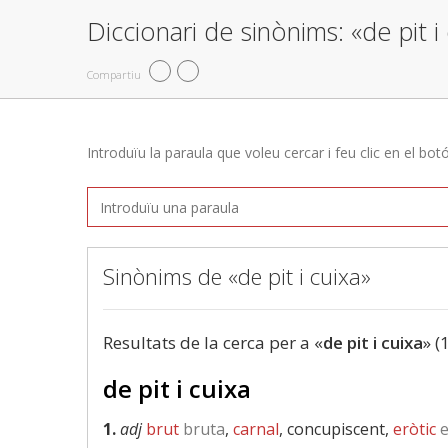
Diccionari de sinònims: «de pit i
Compartiu
Introduïu la paraula que voleu cercar i feu clic en el bot
Sinònims de «de pit i cuixa»
Resultats de la cerca per a «
de pit i cuixa
» (
de pit i cuixa
1.
adj
brut
bruta
,
carnal
, concupiscent,
eròtic
e