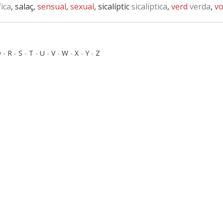
ica
, salaç,
sensual
,
sexual
, sicalíptic
sicalíptica
,
verd
verda
,
vo
Q
-
R
-
S
-
T
-
U
-
V
-
W
-
X
-
Y
-
Z