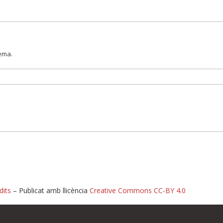
lema.
dits
– Publicat amb llicència
Creative Commons CC-BY 4.0