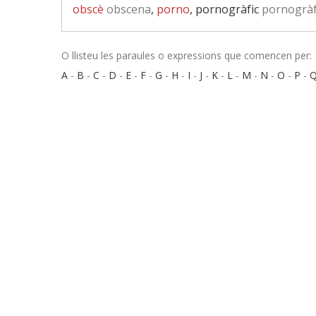
obscè
obscena
,
porno
, pornogràfic
pornogràf
O llisteu les paraules o expressions que comencen per:
A
-
B
-
C
-
D
-
E
-
F
-
G
-
H
-
I
-
J
-
K
-
L
-
M
-
N
-
O
-
P
-