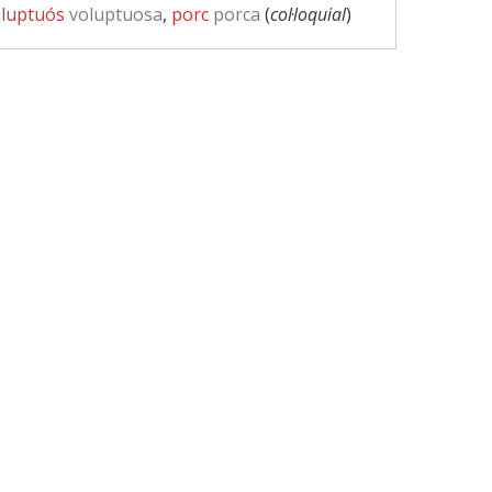
luptuós
voluptuosa
,
porc
porca
(
col·loquial
)