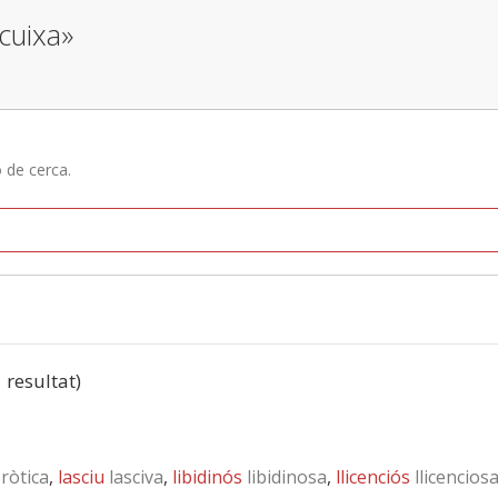
 cuixa»
ó de cerca.
1 resultat)
ròtica
,
lasciu
lasciva
,
libidinós
libidinosa
,
llicenciós
llicencios