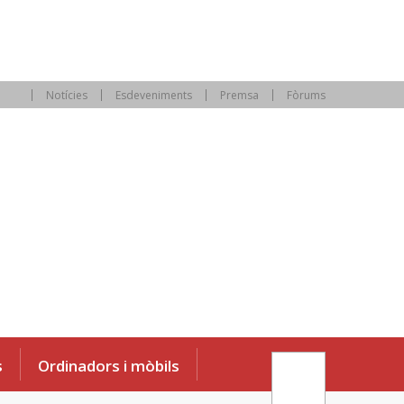
Notícies
Esdeveniments
Premsa
Fòrums
s
Ordinadors i mòbils