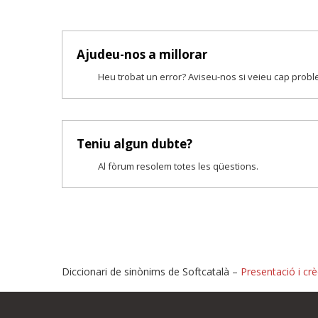
Ajudeu-nos a millorar
Heu trobat un error? Aviseu-nos si veieu cap prob
Teniu algun dubte?
Al fòrum resolem totes les qüestions.
Diccionari de sinònims de Softcatalà –
Presentació i crè