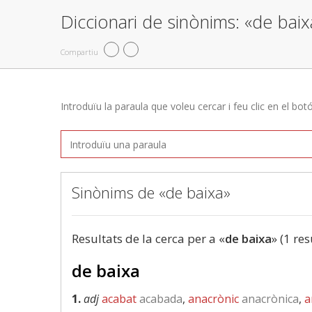
Diccionari de sinònims: «de baix
Compartiu
Introduïu la paraula que voleu cercar i feu clic en el bot
Sinònims de «de baixa»
Resultats de la cerca per a «
de baixa
» (1 res
de baixa
1.
adj
acabat
acabada
,
anacrònic
anacrònica
,
a