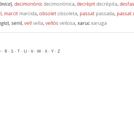
ànica
),
decimonònic
decimonònica
,
decrèpit
decrèpita
,
desfas
l
,
marcit
marcida
,
obsolet
obsoleta
,
passat
passada
,
passat
ogia
), senil,
vell
vella
,
vellós
vellosa
, xaruc
xaruga
Q
-
R
-
S
-
T
-
U
-
V
-
W
-
X
-
Y
-
Z