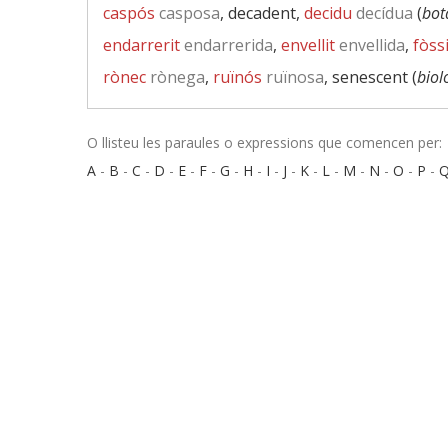
caspós
casposa
, decadent,
decidu
decídua
(
bot
endarrerit
endarrerida
,
envellit
envellida
,
fòssi
rònec
rònega
,
ruïnós
ruïnosa
, senescent (
biol
O llisteu les paraules o expressions que comencen per:
A
-
B
-
C
-
D
-
E
-
F
-
G
-
H
-
I
-
J
-
K
-
L
-
M
-
N
-
O
-
P
-