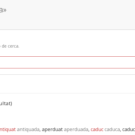
a»
ó de cerca.
ultat)
ntiquat
antiquada
, aperduat
aperduada
,
caduc
caduca
, cadu