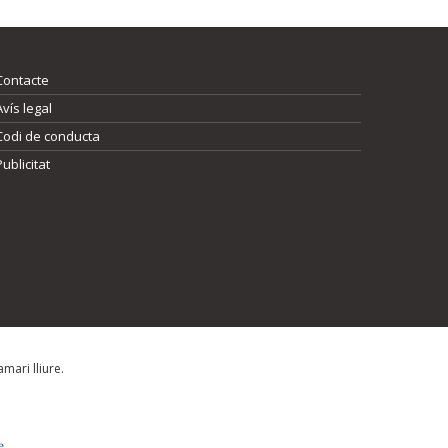
Contacte
Avís legal
Codi de conducta
Publicitat
mari lliure.