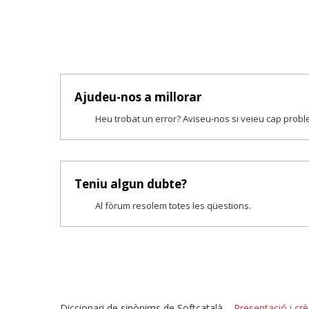
Ajudeu-nos a millorar
Heu trobat un error? Aviseu-nos si veieu cap prob
Teniu algun dubte?
Al fòrum resolem totes les qüestions.
Diccionari de sinònims de Softcatalà –
Presentació i crè