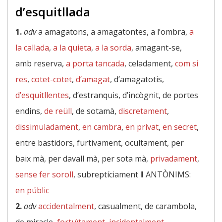
d’esquitllada
1.
adv
a amagatons, a amagatontes, a l’ombra,
a
la callada
,
a la quieta
,
a la sorda
, amagant-se,
amb reserva,
a porta tancada
, celadament,
com si
res
,
cotet-cotet
,
d’amagat
, d’amagatotis,
d’esquitllentes
, d’estranquis, d’incògnit, de portes
endins,
de reüll
, de sotamà,
discretament
,
dissimuladament
,
en cambra
,
en privat
,
en secret
,
entre bastidors, furtivament, ocultament, per
baix mà, per davall mà, per sota mà,
privadament
,
sense fer soroll
, subreptíciament ‖
ANTÒNIMS:
en públic
2.
adv
accidentalment
, casualment, de carambola,