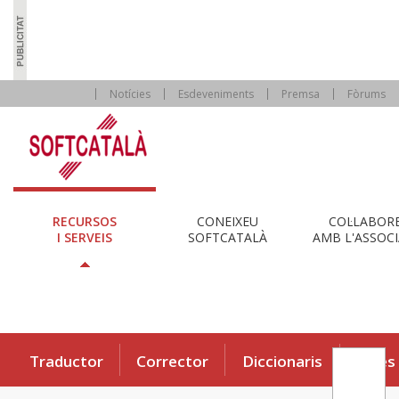
Notícies
Esdeveniments
Premsa
Fòrums
RECURSOS
CONEIXEU
COL·LABOR
I SERVEIS
SOFTCATALÀ
AMB L'ASSOCI
Traductor
Corrector
Diccionaris
Eines