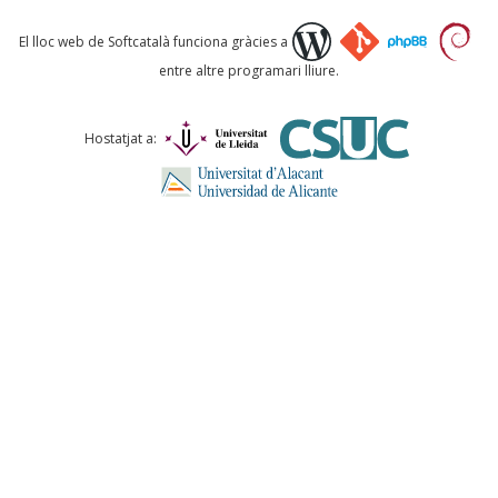
Què proposeu?
El lloc web de Softcatalà funciona gràcies a
entre altre programari lliure.
Comentari *
Hostatjat a:
ENVIA