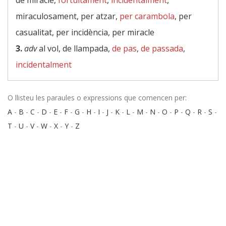
de miracle,
fortuïtament
,
incidentalment
,
miraculosament, per atzar,
per carambola
, per
casualitat, per incidència, per miracle
3.
adv
al vol, de llampada,
de pas
,
de passada
,
incidentalment
O llisteu les paraules o expressions que comencen per:
A
-
B
-
C
-
D
-
E
-
F
-
G
-
H
-
I
-
J
-
K
-
L
-
M
-
N
-
O
-
P
-
Q
-
R
-
S
-
T
-
U
-
V
-
W
-
X
-
Y
-
Z