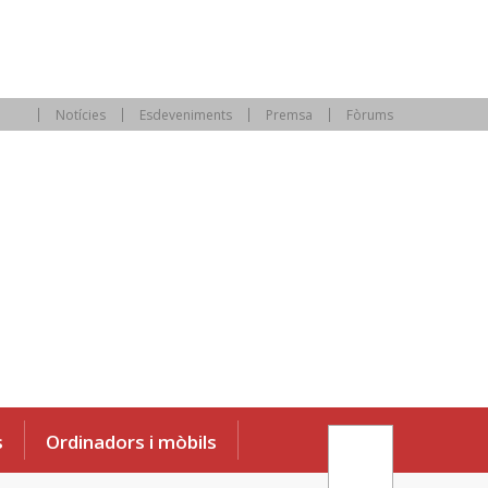
Notícies
Esdeveniments
Premsa
Fòrums
s
Ordinadors i mòbils