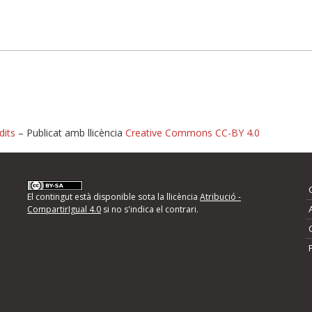
dits
– Publicat amb llicència
Creative Commons CC-BY 4.0
nformeu d'errors
El contingut està disponible sota la llicència
Atribució -
CompartirIgual 4.0
si no s'indica el contrari.
mps següents i descriviu quina és la millora que