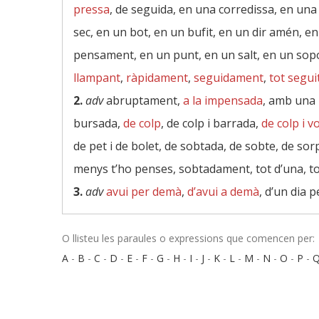
pressa
, de seguida, en una corredissa, en una 
sec, en un bot, en un bufit, en un dir amén, en
pensament, en un punt, en un salt, en un sopols
llampant
,
ràpidament
,
seguidament
,
tot segui
2.
adv
abruptament,
a la impensada
, amb una
bursada,
de colp
, de colp i barrada,
de colp i v
de pet i de bolet, de sobtada, de sobte, de so
menys t’ho penses, sobtadament, tot d’una, to
3.
adv
avui per demà
,
d’avui a demà
, d’un dia p
O llisteu les paraules o expressions que comencen per:
A
-
B
-
C
-
D
-
E
-
F
-
G
-
H
-
I
-
J
-
K
-
L
-
M
-
N
-
O
-
P
-