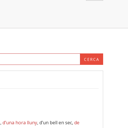
CERCA
s,
d’una hora lluny
, d’un bell en sec,
de