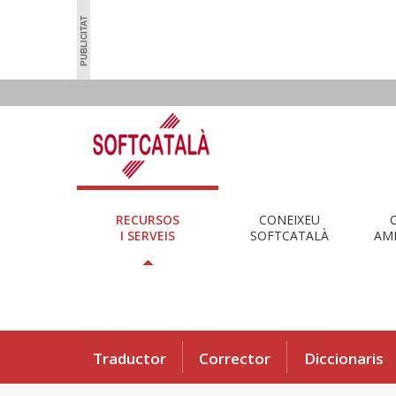
RECURSOS
CONEIXEU
I SERVEIS
SOFTCATALÀ
AMB
Traductor
Corrector
Diccionaris