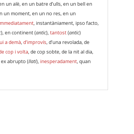
 un alè, en un batre d’ulls, en un bell en
, en un moment, en un no res, en un
immediatament
, instantàniament, ipso facto,
c
), en continent (
antic
),
tantost
(
antic
)
vui a demà
,
d’improvís
, d’una revolada, de
de cop i volta
, de cop sobte, de la nit al dia,
 ex abrupto (
llatí
),
inesperadament
, quan