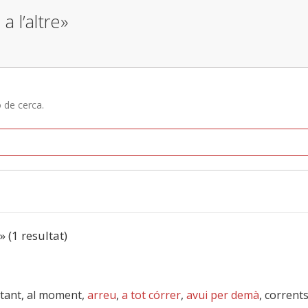
a l’altre»
ó de cerca.
» (1 resultat)
instant, al moment,
arreu
,
a tot córrer
,
avui per demà
, corrent