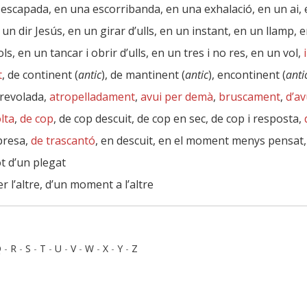
escapada, en una escorribanda, en una exhalació, en un ai, en
 un dir Jesús, en un girar d’ulls, en un instant, en un llamp
, en un tancar i obrir d’ulls, en un tres i no res, en un vol,
t
, de continent (
antic
), de mantinent (
antic
), encontinent (
anti
 revolada,
atropelladament
,
avui per demà
,
bruscament
,
d’a
olta
,
de cop
, de cop descuit, de cop en sec, de cop i resposta,
rpresa,
de trascantó
, en descuit, en el moment menys pensat,
t d’un plegat
er l’altre, d’un moment a l’altre
Q
-
R
-
S
-
T
-
U
-
V
-
W
-
X
-
Y
-
Z